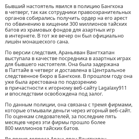
Бывший настоятель явился в полицию Бангкока
в четверг, так как сотрудники правоохранительных
органов собирались получить ордер на его арест
по обвинению в хищении 300 миллионов тайских
батов из храмовых фондов для азартных игр
в интернете. В тот же вечер он был официально
лишён монашеского сана.
По версии следствия, Араньяван Вангтхапан
выступала в качестве посредника в азартных играх
для бывшего настоятеля. Она была задержана
в Паттайе в четверг и доставлена в Центральное
следственное бюро в Бангкоке. В прошлом году она
уже была арестована по подозрению
в причастности к игорному веб-сайту Lagalaxy911
и впоследствии освобождена под залог.
По данным полиции, она связана с тремя фирмами,
которые отмывали деньги через игорный веб-сайт.
По оценкам следователей, за последние пять
месяцев через эти фирмы прошло более
800 миллионов тайских батов.
Во время допроса Араньяван Вангтхапан