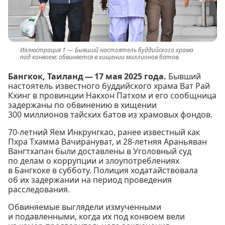
Бывший настоятель буддийского храма
под конвоем: обвиняется в хищении миллионов батов.
Бангкок, Таиланд — 17 мая 2025 года.
Бывший
настоятель известного буддийского храма Ват Рай
Кхинг в провинции Накхон Патхом и его сообщница
задержаны по обвинению в хищении
300 миллионов тайских батов из храмовых фондов.
70-летний Яем Инкрунгкао, ранее известный как
Пхра Тхамма Вачирануват, и 28-летняя Араньяван
Вангтхапан были доставлены в Уголовный суд
по делам о коррупции и злоупотреблениях
в Бангкоке в субботу. Полиция ходатайствовала
об их задержании на период проведения
расследования.
Обвиняемые выглядели измученными
и подавленными, когда их под конвоем вели