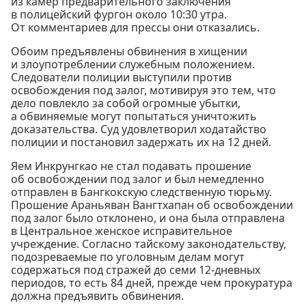
из камер предварительного заключения
в полицейский фургон около 10:30 утра.
От комментариев для прессы они отказались.
Обоим предъявлены обвинения в хищении
и злоупотреблении служебным положением.
Следователи полиции выступили против
освобождения под залог, мотивируя это тем, что
дело повлекло за собой огромные убытки,
а обвиняемые могут попытаться уничтожить
доказательства. Суд удовлетворил ходатайство
полиции и постановил задержать их на 12 дней.
Яем Инкрунгкао не стал подавать прошение
об освобождении под залог и был немедленно
отправлен в Бангкокскую следственную тюрьму.
Прошение Араньяван Вангтхапан об освобождении
под залог было отклонено, и она была отправлена
в Центральное женское исправительное
учреждение. Согласно тайскому законодательству,
подозреваемые по уголовным делам могут
содержаться под стражей до семи 12-дневных
периодов, то есть 84 дней, прежде чем прокуратура
должна предъявить обвинения.