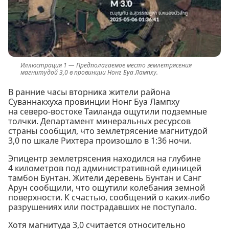
Предполагаемое место землетрясения
магнитудой 3,0 в провинции Нонг Буа Лампху.
В ранние часы вторника жители района
Суваннакхуха провинции Нонг Буа Лампху
на северо-востоке Таиланда ощутили подземные
толчки. Департамент минеральных ресурсов
страны сообщил, что землетрясение магнитудой
3,0 по шкале Рихтера произошло в 1:36 ночи.
Эпицентр землетрясения находился на глубине
4 километров под административной единицей
тамбон Бунтан. Жители деревень Бунтан и Санг
Арун сообщили, что ощутили колебания земной
поверхности. К счастью, сообщений о каких-либо
разрушениях или пострадавших не поступало.
Хотя магнитуда 3,0 считается относительно