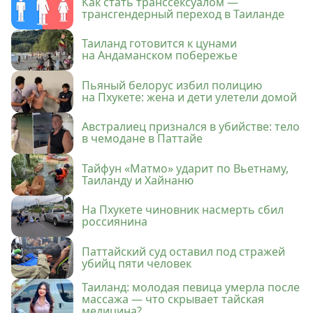
Как стать транссексуалом —
трансгендерный переход в Таиланде
Таиланд готовится к цунами
на Андаманском побережье
Пьяный белорус избил полицию
на Пхукете: жена и дети улетели домой
Австралиец признался в убийстве: тело
в чемодане в Паттайе
Тайфун «Матмо» ударит по Вьетнаму,
Таиланду и Хайнаню
На Пхукете чиновник насмерть сбил
россиянина
Паттайский суд оставил под стражей
убийц пяти человек
Таиланд: молодая певица умерла после
массажа — что скрывает тайская
медицина?