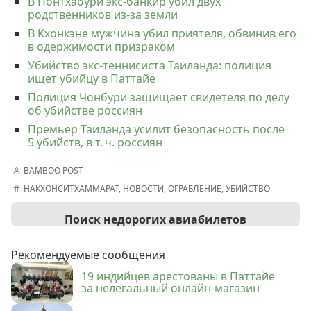
В Нонтхабури экс-банкир убил двух
родственников из-за земли
В Кхонкэне мужчина убил приятеля, обвинив его
в одержимости призраком
Убийство экс-теннисиста Таиланда: полиция
ищет убийцу в Паттайе
Полиция Чонбури защищает свидетеля по делу
об убийстве россиян
Премьер Таиланда усилит безопасность после
5 убийств, в т. ч. россиян
BAMBOO POST
НАКХОНСИТХАММАРАТ
,
НОВОСТИ
,
ОГРАБЛЕНИЕ
,
УБИЙСТВО
Поиск недорогих авиабилетов
Рекомендуемые сообщения
19 индийцев арестованы в Паттайе
за нелегальный онлайн-магазин