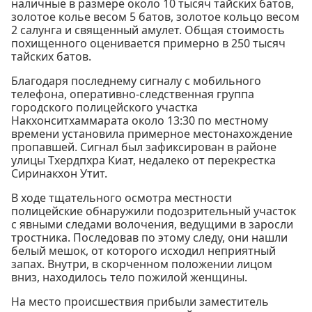
наличные в размере около 10 тысяч тайских батов,
золотое колье весом 5 батов, золотое кольцо весом
2 салунга и священный амулет. Общая стоимость
похищенного оценивается примерно в 250 тысяч
тайских батов.
Благодаря последнему сигналу с мобильного
телефона, оперативно-следственная группа
городского полицейского участка
Накхонситхаммарата около 13:30 по местному
времени установила примерное местонахождение
пропавшей. Сигнал был зафиксирован в районе
улицы Тхердпхра Киат, недалеко от перекрестка
Сиринакхон Утит.
В ходе тщательного осмотра местности
полицейские обнаружили подозрительный участок
с явными следами волочения, ведущими в заросли
тростника. Последовав по этому следу, они нашли
белый мешок, от которого исходил неприятный
запах. Внутри, в скорченном положении лицом
вниз, находилось тело пожилой женщины.
На место происшествия прибыли заместитель