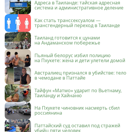
Адреса в Таиланде: тайская адресная
система и административное деление
Как стать транссексуалом —
трансгендерный переход в Таиланде
Таиланд готовится к цунами
на Андаманском побережье
Пьяный белорус избил полицию
на Пхукете: жена и дети улетели домой
Австралиец признался в убийстве: тело
в чемодане в Паттайе
Тайфун «Матмо» ударит по Вьетнаму,
Таиланду и Хайнаню
На Пхукете чиновник насмерть сбил
россиянина
Паттайский суд оставил под стражей
убийц пяти человек