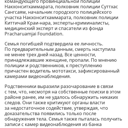
командующего провинциальной полиции
Накхонситхаммарата, полковник полиции Суттхас
Сангсаям, начальник городского полицейского
участка Накхонситхаммарата, полковник полиции
Киттичай Краи-нара, эксперты-криминалисты,
медицинский эксперт и спасатели из фонда
Pracharuamjai Foundation.
Семья погибшей подтвердила ее личность.
По предварительным данным, смерть наступила
не менее трех дней назад. Все ценности,
принадлежавшие женщине, пропали. По мнению
полиции и родственников, к преступлению
причастен водитель мототакси, зафиксированный
камерами видеонаблюдения.
Родственники выразили разочарование в связи
с тем, что, несмотря на собственные поиски в этом
районе ранее, им не удалось обнаружить никаких
следов. Они также критикуют органы власти
за недостаточное содействие, утверждая, что
доказательства появились только после
обнаружения тела. Семья также пыталась получить
записи с камер видеонаблюдения из банка