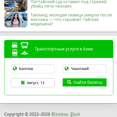
Паттайский суд оставил под стражей
убийц пяти человек
Таиланд: молодая певица умерла после
массажа — что скрывает тайская
медицина?
Транспортные услуги в Азии
Найти билеты
Август, 13
Copyright © 2022
–2026
Bamboo Post