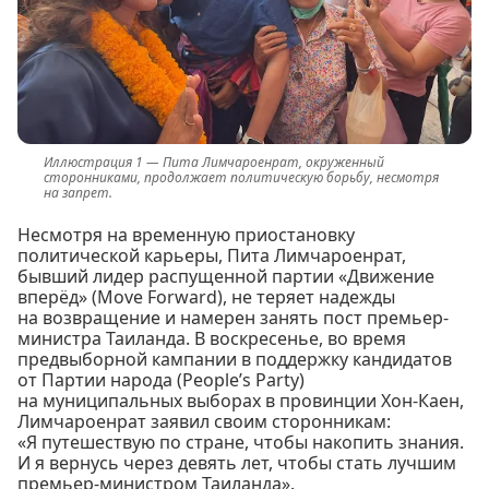
Пита Лимчароенрат, окруженный
сторонниками, продолжает политическую борьбу, несмотря
на запрет.
Несмотря на временную приостановку
политической карьеры, Пита Лимчароенрат,
бывший лидер распущенной партии «Движение
вперёд» (Move Forward), не теряет надежды
на возвращение и намерен занять пост премьер-
министра Таиланда. В воскресенье, во время
предвыборной кампании в поддержку кандидатов
от Партии народа (People’s Party)
на муниципальных выборах в провинции Хон-Каен,
Лимчароенрат заявил своим сторонникам:
«Я путешествую по стране, чтобы накопить знания.
И я вернусь через девять лет, чтобы стать лучшим
премьер-министром Таиланда».