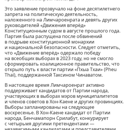
Это заявление прозвучало на фоне десятилетнего
запрета на политическую деятельность,
наложенного на Лимчароенрата и девять других
руководителей «Движения вперёд»
Конституционным судом в августе прошлого года.
Партия была распущена после обвинений
в подрыве конституционной монархии
и национальной безопасности. Следует отметить,
что «Движение вперёд» одержало победу
на всеобщих выборах в 2023 году, но не смогло
сформировать коалиционное правительство, что
открыло путь к власти партии «Пхыа Тхаи» (Pheu
Thai), поддержанной Таксином Чинаватом.
В настоящее время Лимчароенрат активно
поддерживает кандидатов от Партии народа,
участвующих в выборах мэров муниципалитетов
и членов советов в Хон-Каене и других провинциях.
Выборы запланированы на следующее
воскресенье. В Хон-Каене кандидат от Партии
народа, Бенчамапорн Срилабут, конкурирует
с четырьмя другими претендентами —
независимыми кандидатами и представителями