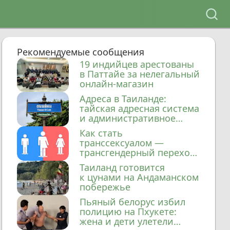
Рекомендуемые сообщения
19 индийцев арестованы
в Паттайе за нелегальный
онлайн-магазин
Адреса в Таиланде:
тайская адресная система
и административное
деление
Как стать
транссексуалом —
трансгендерный переход
в Таиланде
Таиланд готовится
к цунами на Андаманском
побережье
Пьяный белорус избил
полицию на Пхукете:
жена и дети улетели