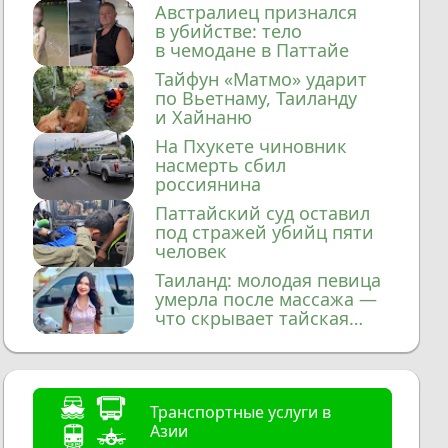
домой
Австралиец признался
в убийстве: тело
в чемодане в Паттайе
Тайфун «Матмо» ударит
по Вьетнаму, Таиланду
и Хайнаню
На Пхукете чиновник
насмерть сбил
россиянина
Паттайский суд оставил
под стражей убийц пяти
человек
Таиланд: молодая певица
умерла после массажа —
что скрывает тайская
медицина?
Транспортные услуги в
Азии