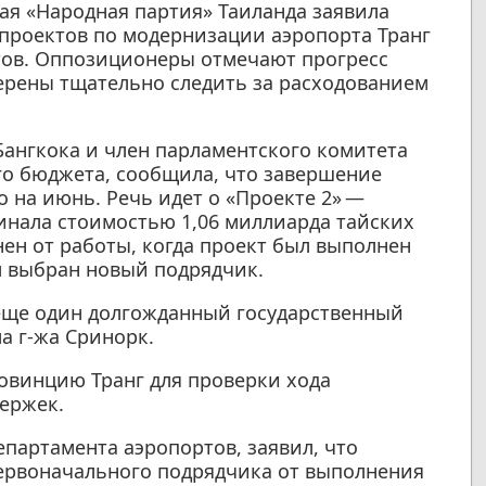
я «Народная партия» Таиланда заявила
проектов по модернизации аэропорта Транг
тов. Оппозиционеры отмечают прогресс
мерены тщательно следить за расходованием
Бангкока и член парламентского комитета
го бюджета, сообщила, что завершение
 на июнь. Речь идет о «Проекте 2» —
инала стоимостью 1,06 миллиарда тайских
ен от работы, когда проект был выполнен
л выбран новый подрядчик.
 еще один долгожданный государственный
а г-жа Сринорк.
овинцию Транг для проверки хода
ержек.
партамента аэропортов, заявил, что
первоначального подрядчика от выполнения