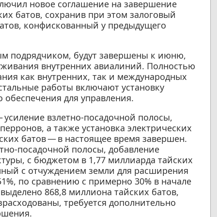
аключил новое соглашение на завершение
ких батов, сохранив при этом залоговый
батов, конфискованный у предыдущего
ым подрядчиком, будут завершены к июню,
луживания внутренних авиалиний. Полностью
ния как внутренних, так и международных
Остальные работы включают установку
 обеспечения для управления.
 — усиление взлетно-посадочной полосы,
перронов, а также установка электрических
ских батов — в настоящее время завершен.
тно-посадочной полосы, добавление
туры, с бюджетом в 1,77 миллиарда тайских
анный с отчуждением земли для расширения
51%, по сравнению с примерно 30% в начале
 выделено 868,8 миллиона тайских батов,
израсходованы, требуется дополнительно
ршения.