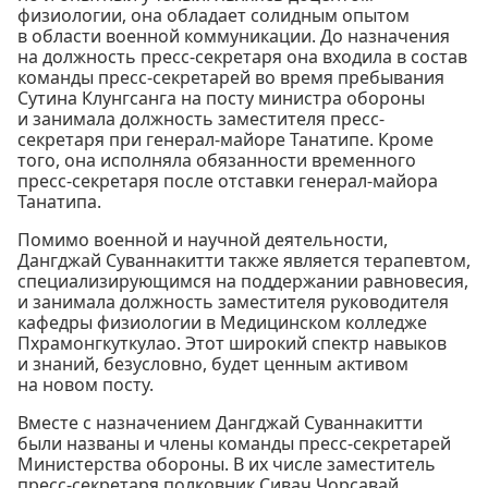
физиологии, она обладает солидным опытом
в области военной коммуникации. До назначения
на должность пресс-секретаря она входила в состав
команды пресс-секретарей во время пребывания
Сутина Клунгсанга на посту министра обороны
и занимала должность заместителя пресс-
секретаря при генерал-майоре Танатипе. Кроме
того, она исполняла обязанности временного
пресс-секретаря после отставки генерал-майора
Танатипа.
Помимо военной и научной деятельности,
Дангджай Суваннакитти также является терапевтом,
специализирующимся на поддержании равновесия,
и занимала должность заместителя руководителя
кафедры физиологии в Медицинском колледже
Пхрамонгкуткулао. Этот широкий спектр навыков
и знаний, безусловно, будет ценным активом
на новом посту.
Вместе с назначением Дангджай Суваннакитти
были названы и члены команды пресс-секретарей
Министерства обороны. В их числе заместитель
пресс-секретаря полковник Сивач Чорсавай