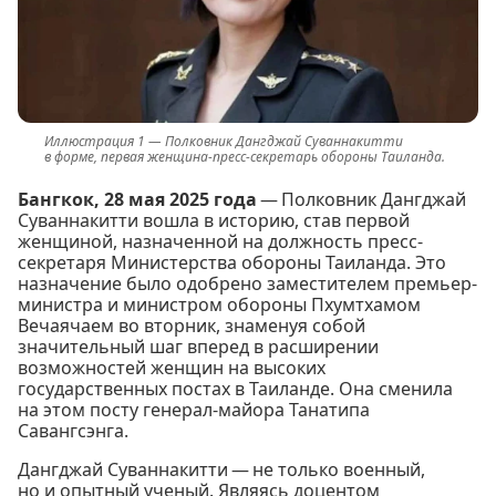
Полковник Дангджай Суваннакитти
в форме, первая женщина-пресс-секретарь обороны Таиланда.
Бангкок, 28 мая 2025 года
— Полковник Дангджай
Суваннакитти вошла в историю, став первой
женщиной, назначенной на должность пресс-
секретаря Министерства обороны Таиланда. Это
назначение было одобрено заместителем премьер-
министра и министром обороны Пхумтхамом
Вечаячаем во вторник, знаменуя собой
значительный шаг вперед в расширении
возможностей женщин на высоких
государственных постах в Таиланде. Она сменила
на этом посту генерал-майора Танатипа
Савангсэнга.
Дангджай Суваннакитти — не только военный,
но и опытный ученый. Являясь доцентом