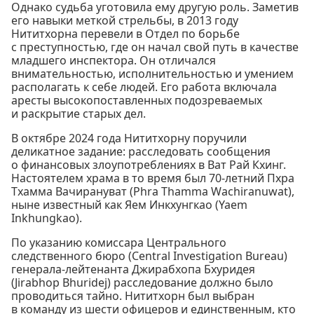
Однако судьба уготовила ему другую роль. Заметив
его навыки меткой стрельбы, в 2013 году
Нититхорна перевели в Отдел по борьбе
с преступностью, где он начал свой путь в качестве
младшего инспектора. Он отличался
внимательностью, исполнительностью и умением
располагать к себе людей. Его работа включала
аресты высокопоставленных подозреваемых
и раскрытие старых дел.
В октябре 2024 года Нититхорну поручили
деликатное задание: расследовать сообщения
о финансовых злоупотреблениях в Ват Рай Кхинг.
Настоятелем храма в то время был 70-летний Пхра
Тхамма Вачирануват (Phra Thamma Wachiranuwat),
ныне известный как Яем Инкхунгкао (Yaem
Inkhungkao).
По указанию комиссара Центрального
следственного бюро (Central Investigation Bureau)
генерала-лейтенанта Джирабхопа Бхуридея
(Jirabhop Bhuridej) расследование должно было
проводиться тайно. Нититхорн был выбран
в команду из шести офицеров и единственным, кто