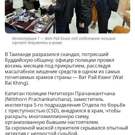
Ват Рай Кхинг под следствием: полиция
изучает документы в храме.
В Таиланде разразился скандал, потрясший
буддийскую общину: офицер полиции провел
восемь месяцев под прикрытием, расследуя
масштабное хищение средств в одном из самых
почитаемых храмов страны — Ват Рай Кхинг (Wat
Rai Khing).
Капитан полиции Нититхорн Прачанкантчана
(Nitithorn Prachankanchana), заместитель
инспектора 5-го подразделения Отдела по борьбе
с преступностью (CSD), внедрился в храм, чтобы
раскрыть многомиллионную схему,
организованную бывшим настоятелем.
За скромной маской служителя скрывался опытный
детектив с непростой судьбой.