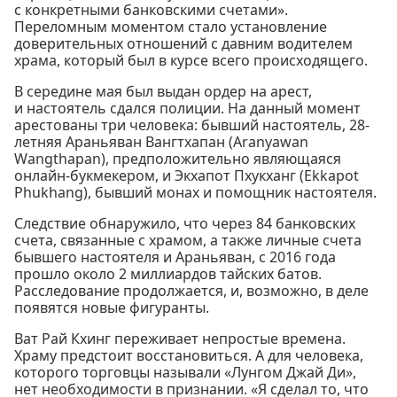
с конкретными банковскими счетами».
Переломным моментом стало установление
доверительных отношений с давним водителем
храма, который был в курсе всего происходящего.
В середине мая был выдан ордер на арест,
и настоятель сдался полиции. На данный момент
арестованы три человека: бывший настоятель, 28-
летняя Араньяван Вангтхапан (Aranyawan
Wangthapan), предположительно являющаяся
онлайн-букмекером, и Экхапот Пхукханг (Ekkapot
Phukhang), бывший монах и помощник настоятеля.
Следствие обнаружило, что через 84 банковских
счета, связанные с храмом, а также личные счета
бывшего настоятеля и Араньяван, с 2016 года
прошло около 2 миллиардов тайских батов.
Расследование продолжается, и, возможно, в деле
появятся новые фигуранты.
Ват Рай Кхинг переживает непростые времена.
Храму предстоит восстановиться. А для человека,
которого торговцы называли «Лунгом Джай Ди»,
нет необходимости в признании. «Я сделал то, что