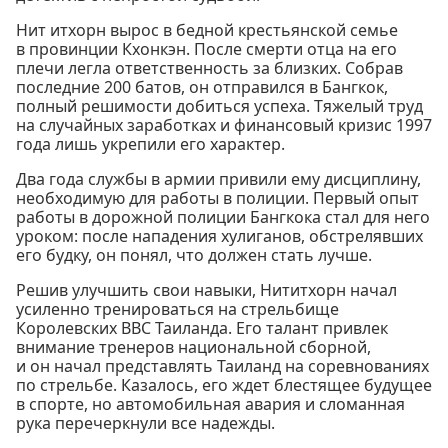
Нит итхорн вырос в бедной крестьянской семье
в провинции Кхонкэн. После смерти отца на его
плечи легла ответственность за близких. Собрав
последние 200 батов, он отправился в Бангкок,
полный решимости добиться успеха. Тяжелый труд
на случайных заработках и финансовый кризис 1997
года лишь укрепили его характер.
Два года службы в армии привили ему дисциплину,
необходимую для работы в полиции. Первый опыт
работы в дорожной полиции Бангкока стал для него
уроком: после нападения хулиганов, обстрелявших
его будку, он понял, что должен стать лучше.
Решив улучшить свои навыки, Нититхорн начал
усиленно тренироваться на стрельбище
Королевских ВВС Таиланда. Его талант привлек
внимание тренеров национальной сборной,
и он начал представлять Таиланд на соревнованиях
по стрельбе. Казалось, его ждет блестящее будущее
в спорте, но автомобильная авария и сломанная
рука перечеркнули все надежды.