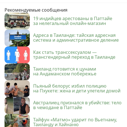
Рекомендуемые сообщения
19 индийцев арестованы в Паттайе
за нелегальный онлайн-магазин
Адреса в Таиланде: тайская адресная
система и административное деление
Как стать транссексуалом —
трансгендерный переход в Таиланде
Таиланд готовится к цунами
на Андаманском побережье
Пьяный белорус избил полицию
на Пхукете: жена и дети улетели домой
Австралиец признался в убийстве: тело
в чемодане в Паттайе
Тайфун «Матмо» ударит по Вьетнаму,
Таиланду и Хайнаню