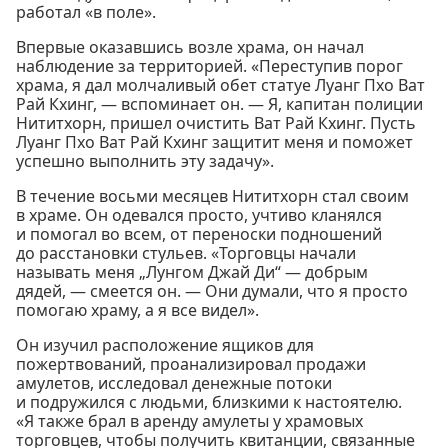
работал «в поле».
Впервые оказавшись возле храма, он начал
наблюдение за территорией. «Переступив порог
храма, я дал молчаливый обет статуе Луанг Пхо Ват
Рай Кхинг, — вспоминает он. — Я, капитан полиции
Нититхорн, пришел очистить Ват Рай Кхинг. Пусть
Луанг Пхо Ват Рай Кхинг защитит меня и поможет
успешно выполнить эту задачу».
В течение восьми месяцев Нититхорн стал своим
в храме. Он одевался просто, учтиво кланялся
и помогал во всем, от переноски подношений
до расстановки стульев. «Торговцы начали
называть меня „Лунгом Джай Ди“ — добрым
дядей, — смеется он. — Они думали, что я просто
помогаю храму, а я все видел».
Он изучил расположение ящиков для
пожертвований, проанализировал продажи
амулетов, исследовал денежные потоки
и подружился с людьми, близкими к настоятелю.
«Я также брал в аренду амулеты у храмовых
торговцев, чтобы получить квитанции, связанные