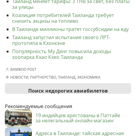
Таиланд меняет тарифы: 3 THB за свет, без платы
за улицы
Коалиция потребителей Таиланда требует
снизить акцизы на топливо
В Таиланде миллионы тратят госсубсидии на еду
Таиланд запустил испытания своего ЛРТ-
прототипа в Кхонкэне
Популярность Му Денг повысила доходы
зоопарка Кхао Кхео Таиланда
BAMBOO POST
НОВОСТИ
,
ПАРТНЕРСТВО
,
ТАИЛАНД
,
ЭКОНОМИКА
Поиск недорогих авиабилетов
Рекомендуемые сообщения
19 индийцев арестованы в Паттайе
за нелегальный онлайн-магазин
Адреса в Таиланде: тайская адресная