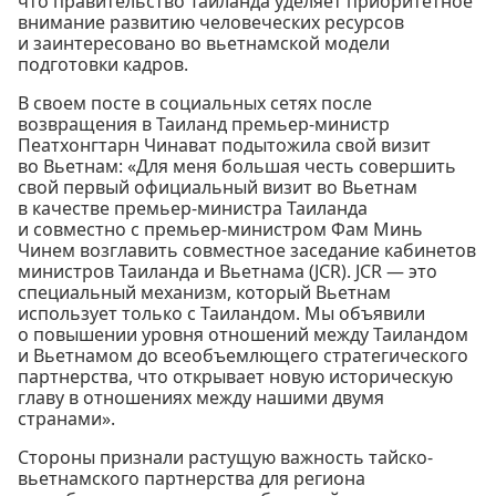
что правительство Таиланда уделяет приоритетное
внимание развитию человеческих ресурсов
и заинтересовано во вьетнамской модели
подготовки кадров.
В своем посте в социальных сетях после
возвращения в Таиланд премьер-министр
Пеатхонгтарн Чинават подытожила свой визит
во Вьетнам: «Для меня большая честь совершить
свой первый официальный визит во Вьетнам
в качестве премьер-министра Таиланда
и совместно с премьер-министром Фам Минь
Чинем возглавить совместное заседание кабинетов
министров Таиланда и Вьетнама (JCR). JCR — это
специальный механизм, который Вьетнам
использует только с Таиландом. Мы объявили
о повышении уровня отношений между Таиландом
и Вьетнамом до всеобъемлющего стратегического
партнерства, что открывает новую историческую
главу в отношениях между нашими двумя
странами».
Стороны признали растущую важность тайско-
вьетнамского партнерства для региона