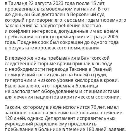
в Таиланд 22 августа 2023 года после 15 лет,
проведенных в самовольном изгнании. В тот
же день он был доставлен в Верховный суд,
который приговорил его к восьми годам тюремного
заключения за злоупотребление властью
и конфликт интересов, допущенные им во время
пребывания на посту премьер-министра до 2006
года. Позднее срок был сокращен до одного года
в результате королевского помилования.
В первую же ночь пребывания в Бангкокской
следственной тюрьме врачи пришли к выводу
о необходимости перевода Таксина в Главный
полицейский госпиталь из-за болей в груди,
гипертонии и низкого уровня кислорода в крови.
Было заявлено, что тюремная больница
не располагает оборудованием и специалистами
для лечения пациентов в критическом состоянии.
Таксин, которому в июле исполнится 76 лет, имел
законное право на лечение вне тюрьмы в течение
120 дней, однако Департамент исправительных
учреждений разрешил ему продолжить
пребывание в больнице в течение 180 дней, заявив,