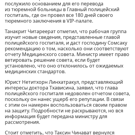
послужило основанием для его перевода
из тюремной больницы в Главный полицейский
госпиталь, где он провел все 180 дней своего
тюремного заключения в VIP-палате.
Танакрит Читареерат отметил, что рабочая группа
изучит новые сведения, представленные главой
полицейского госпиталя, и даст господину Сомсаку
рекомендацию о том, насколько они соответствуют
отчету Медицинского совета. Министр имеет право
ветировать решение совета, если будет
установлено, что оно отклонилось от ожидаемых
медицинских стандартов.
Юрист Нетитхорн Линхатракул, представляющий
интересы доктора Тхависина, заявил, что глава
полицейского госпиталя недоволен отчетом совета,
поскольку он нанес ущерб его репутации. В связи
с этим он намерен воспользоваться своим правом
на защиту. Подробности не раскрываются, но вся
информация будет передана министру для
рассмотрения.
Стоит отметить, что Таксин Чинават вернулся