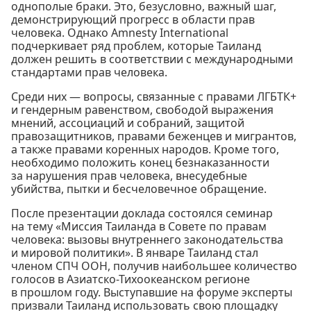
однополые браки. Это, безусловно, важный шаг,
демонстрирующий прогресс в области прав
человека. Однако Amnesty International
подчеркивает ряд проблем, которые Таиланд
должен решить в соответствии с международными
стандартами прав человека.
Среди них — вопросы, связанные с правами ЛГБТК+
и гендерным равенством, свободой выражения
мнений, ассоциаций и собраний, защитой
правозащитников, правами беженцев и мигрантов,
а также правами коренных народов. Кроме того,
необходимо положить конец безнаказанности
за нарушения прав человека, внесудебные
убийства, пытки и бесчеловечное обращение.
После презентации доклада состоялся семинар
на тему «Миссия Таиланда в Совете по правам
человека: вызовы внутреннего законодательства
и мировой политики». В январе Таиланд стал
членом СПЧ ООН, получив наибольшее количество
голосов в Азиатско-Тихоокеанском регионе
в прошлом году. Выступавшие на форуме эксперты
призвали Таиланд использовать свою площадку