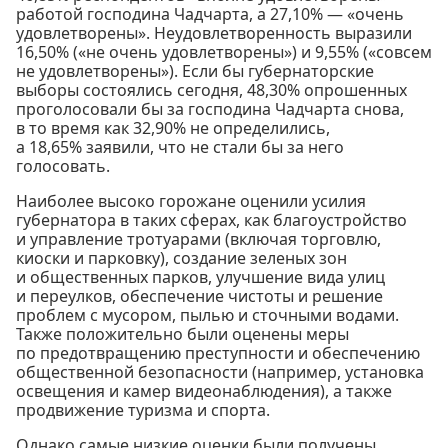
работой господина Чадчарта, а 27,10% — «очень
удовлетворены». Неудовлетворенность выразили
16,50% («не очень удовлетворены») и 9,55% («совсем
не удовлетворены»). Если бы губернаторские
выборы состоялись сегодня, 48,30% опрошенных
проголосовали бы за господина Чадчарта снова,
в то время как 32,90% не определились,
а 18,65% заявили, что не стали бы за него
голосовать.
Наиболее высоко горожане оценили усилия
губернатора в таких сферах, как благоустройство
и управление тротуарами (включая торговлю,
киоски и парковку), создание зеленых зон
и общественных парков, улучшение вида улиц
и переулков, обеспечение чистоты и решение
проблем с мусором, пылью и сточными водами.
Также положительно были оценены меры
по предотвращению преступности и обеспечению
общественной безопасности (например, установка
освещения и камер видеонаблюдения), а также
продвижение туризма и спорта.
Однако самые низкие оценки были получены