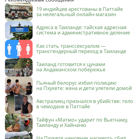
19 индийцев арестованы в Паттайе
за нелегальный онлайн-магазин
Адреса в Таиланде: тайская адресная
система и административное деление
Как стать транссексуалом —
трансгендерный переход в Таиланде
Таиланд готовится к цунами
на Андаманском побережье
Пьяный белорус избил полицию
на Пхукете: жена и дети улетели домой
Австралиец признался в убийстве: тело
в чемодане в Паттайе
Тайфун «Матмо» ударит по Вьетнаму,
Таиланду и Хайнаню
На Пхукете чиновник насмерть сбил