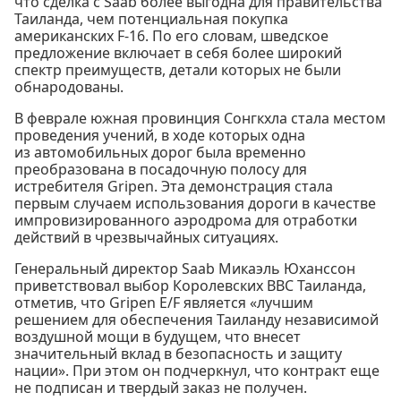
что сделка с Saab более выгодна для правительства
Таиланда, чем потенциальная покупка
американских F-16. По его словам, шведское
предложение включает в себя более широкий
спектр преимуществ, детали которых не были
обнародованы.
В феврале южная провинция Сонгкхла стала местом
проведения учений, в ходе которых одна
из автомобильных дорог была временно
преобразована в посадочную полосу для
истребителя Gripen. Эта демонстрация стала
первым случаем использования дороги в качестве
импровизированного аэродрома для отработки
действий в чрезвычайных ситуациях.
Генеральный директор Saab Микаэль Юханссон
приветствовал выбор Королевских ВВС Таиланда,
отметив, что Gripen E/F является «лучшим
решением для обеспечения Таиланду независимой
воздушной мощи в будущем, что внесет
значительный вклад в безопасность и защиту
нации». При этом он подчеркнул, что контракт еще
не подписан и твердый заказ не получен.