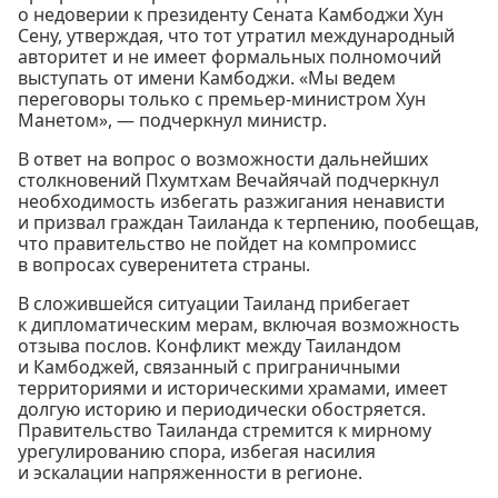
о недоверии к президенту Сената Камбоджи Хун
Сену, утверждая, что тот утратил международный
авторитет и не имеет формальных полномочий
выступать от имени Камбоджи. «Мы ведем
переговоры только с премьер-министром Хун
Манетом», — подчеркнул министр.
В ответ на вопрос о возможности дальнейших
столкновений Пхумтхам Вечайячай подчеркнул
необходимость избегать разжигания ненависти
и призвал граждан Таиланда к терпению, пообещав,
что правительство не пойдет на компромисс
в вопросах суверенитета страны.
В сложившейся ситуации Таиланд прибегает
к дипломатическим мерам, включая возможность
отзыва послов. Конфликт между Таиландом
и Камбоджей, связанный с приграничными
территориями и историческими храмами, имеет
долгую историю и периодически обостряется.
Правительство Таиланда стремится к мирному
урегулированию спора, избегая насилия
и эскалации напряженности в регионе.