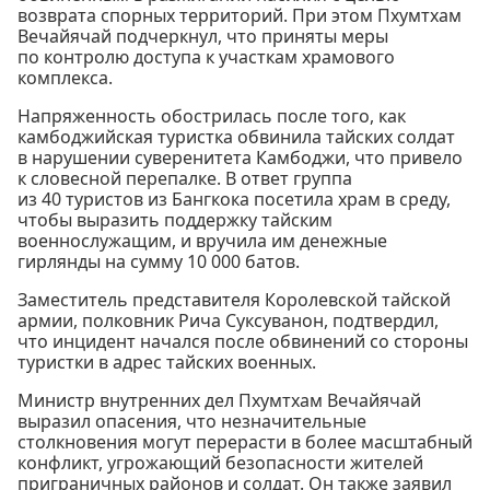
возврата спорных территорий. При этом Пхумтхам
Вечайячай подчеркнул, что приняты меры
по контролю доступа к участкам храмового
комплекса.
Напряженность обострилась после того, как
камбоджийская туристка обвинила тайских солдат
в нарушении суверенитета Камбоджи, что привело
к словесной перепалке. В ответ группа
из 40 туристов из Бангкока посетила храм в среду,
чтобы выразить поддержку тайским
военнослужащим, и вручила им денежные
гирлянды на сумму 10 000 батов.
Заместитель представителя Королевской тайской
армии, полковник Рича Суксуванон, подтвердил,
что инцидент начался после обвинений со стороны
туристки в адрес тайских военных.
Министр внутренних дел Пхумтхам Вечайячай
выразил опасения, что незначительные
столкновения могут перерасти в более масштабный
конфликт, угрожающий безопасности жителей
приграничных районов и солдат. Он также заявил