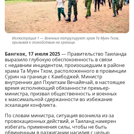
Военные патрулируют храм Та Муен Тхом,
призывая к спокойствию на границе.
Бангкок, 17 июля 2025
— Правительство Таиланда
выразило глубокую обеспокоенность в связи
с недавним инцидентом, произошедшим в районе
храма Та Муен Тхом, расположенного в провинции
Сурин на границе с Камбоджей. Министр
внутренних дел Пхумтхам Вечайячай, в настоящее
время исполняющий обязанности премьер-
министра, призвал общественность и военных
к максимальной сдержанности во избежание
эскалации конфликта.
По словам министра, ситуация возникла из-за
провокационных действий, и Таиланд намерен
избегать применения силы, чтобы не быть
обвиненным в разжигании насилия с целью