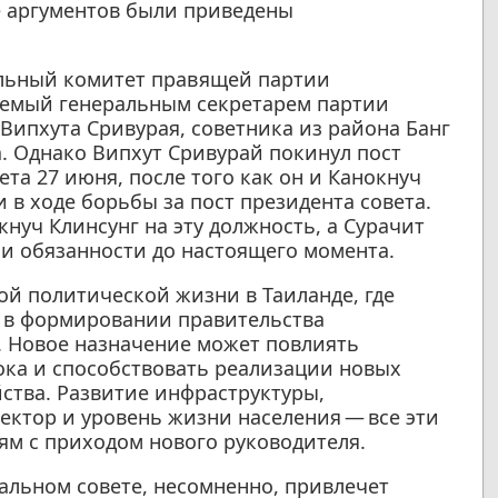
ве аргументов были приведены
иальный комитет правящей партии
яемый генеральным секретарем партии
Випхута Сривурая, советника из района Банг
а. Однако Випхут Сривурай покинул пост
та 27 июня, после того как он и Канокнуч
 в ходе борьбы за пост президента совета.
нуч Клинсунг на эту должность, а Сурачит
и обязанности до настоящего момента.
ой политической жизни в Таиланде, где
ь в формировании правительства
. Новое назначение может повлиять
ока и способствовать реализации новых
ства. Развитие инфраструктуры,
ектор и уровень жизни населения — все эти
м с приходом нового руководителя.
альном совете, несомненно, привлечет