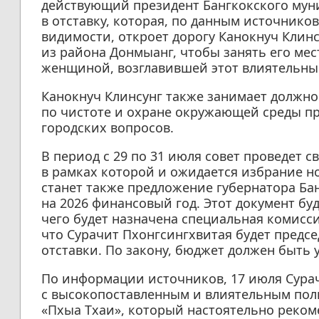
действующий президент Бангкокского муни
в отставку, которая, по данным источников,
видимости, откроет дорогу Канокнуч Клинс
из района Донмыанг, чтобы занять его мест
женщиной, возглавившей этот влиятельны
Канокнуч Клинсунг также занимает должно
по чистоте и охране окружающей среды пр
городских вопросов.
В период с 29 по 31 июля совет проведет с
в рамках которой и ожидается избрание н
станет также предложение губернатора Ба
на 2026 финансовый год. Этот документ буд
чего будет назначена специальная комисси
что Сурачит Пхонгсингхвитая будет предсе
отставки. По закону, бюджет должен быть 
По информации источников, 17 июля Сурач
с высокопоставленным и влиятельным пол
«Пхыа Тхаи», который настоятельно рекоме