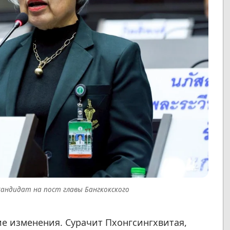
кандидат на пост главы Бангкокского
е изменения. Сурачит Пхонгсингхвитая,