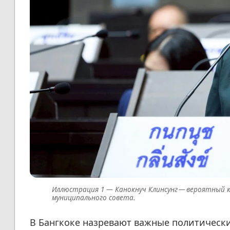
Канокнуч Клинсунг — вероятный 
муниципального совета.
В Бангкоке назревают важные политически