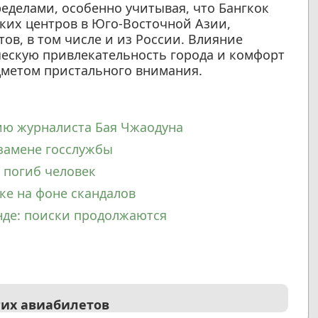
ределами, особенно учитывая, что Бангкок
ких центров в Юго-Восточной Азии,
в, в том числе и из России. Влияние
ческую привлекательность города и комфорт
едметом пристального внимания.
ию журналиста Бая Чжаодуна
кзамене госслужбы
 погиб человек
ке на фоне скандалов
нде: поиски продолжаются
гих авиабилетов