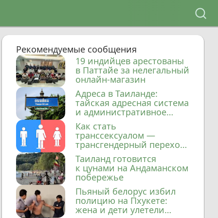
Рекомендуемые сообщения
19 индийцев арестованы
в Паттайе за нелегальный
онлайн-магазин
Адреса в Таиланде:
тайская адресная система
и административное
деление
Как стать
транссексуалом —
трансгендерный переход
в Таиланде
Таиланд готовится
к цунами на Андаманском
побережье
Пьяный белорус избил
полицию на Пхукете:
жена и дети улетели