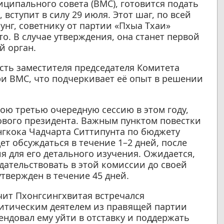
ципального совета (BMC), готовится подать
 вступит в силу 29 июля. Этот шаг, по всей
унг, советнику от партии «Пхыа Тхаи»
о. В случае утверждения, она станет первой
й орган.
сть заместителя председателя Комитета
и BMC, что подчеркивает её опыт в решении
вою третью очередную сессию в этом году,
ового президента. Важным пунктом повестки
нгкока Чадчарта Ситтипунта по бюджету
ет обсуждаться в течение 1–2 дней, после
я для его детального изучения. Ожидается,
дательствовать в этой комиссии до своей
утвержден в течение 45 дней.
ит Пхонгсингхвитая встречался
итическим деятелем из правящей партии
ндовал ему уйти в отставку и поддержать