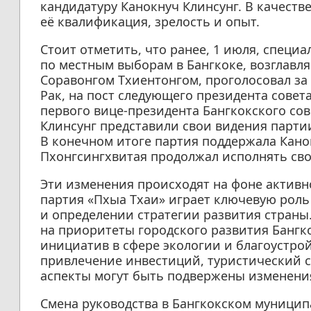
кандидатуру Канокнуч Клинсунг. В качест
её квалификация, зрелость и опыт.
Стоит отметить, что ранее, 1 июля, спец
по местным выборам в Бангкоке, возглавл
Соравонгом Тхиентонгом, проголосовал за 
Рак, на пост следующего президента совет
первого вице-президента Бангкокского сове
Клинсунг представили свои видения партии
В конечном итоге партия поддержала Канок
Пхонгсингхвитая продолжал исполнять сво
Эти изменения происходят на фоне активн
партия «Пхыа Тхаи» играет ключевую рол
и определении стратегии развития страны
на приоритеты городского развития Бангк
инициатив в сфере экологии и благоустрой
привлечение инвестиций, туристический с
аспекты могут быть подвержены изменения
Смена руководства в Бангкокском муницип