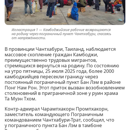
Камбоджийские рабочие возвращаются
на родину через пограничный пункт Чантхабури, спасаясь
от напряжённости.
В провинции Чантхабури, Таиланд, наблюдается
массовое скопление граждан Камбоджи,
преимущественно трудовых мигрантов,
стремящихся вернуться на родину. По состоянию
на утро пятницы, 25 июля 2025 года, более 2000
камбоджийцев пересекли границу через
постоянный пограничный пункт Бан Лэм в районе
Понг Нам Рон. Этот приток вызван возобновлением
столкновений в приграничной зоне у руин храма
Та Муэн Тхом.
Контр-адмирал Чарампхакорн Промпхакорн,
заместитель командующего Пограничным
командованием Чантхабури-Трат, сообщил, что
у пограничного пункта Бан Лэм в тамбоне