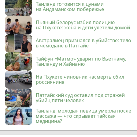
Таиланд готовится к цунами
на Андаманском побережье
Пьяный белорус избил полицию
на Пхукете: жена и дети улетели домой
Австралиец признался в убийстве: тело
в чемодане в Паттайе
Тайфун «Матмо» ударит по Вьетнаму,
Таиланду и Хайнаню
На Пхукете чиновник насмерть сбил
россиянина
Паттайский суд оставил под стражей
убийц пяти человек
Таиланд: молодая певица умерла после
массажа — что скрывает тайская
медицина?