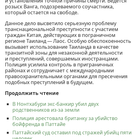
и установления точной причины смерти. Ведется
розыск Ванга, подозреваемого соучастника,
который остается на свободе.
Данное дело высветило серьезную проблему
транснациональной преступности с участием
граждан Китая, действующих в пограничном
регионе Таиланд — Лаос. Особую обеспокоенность
вызывает использование Таиланда в качестве
транзитной зоны для незаконной деятельности
и преступлений, совершаемых иностранцами.
Полиция усилила контроль в приграничных
районах и сотрудничает с международными
правоохранительными органами для пресечения
подобных преступлений в будущем.
Продолжить чтение
В Нонтхабури экс-банкир убил двух
родственников из-за земли
Полиция арестовала британку за убийство
бойфренда в Паттайе
Паттайский суд оставил под стражей убийц пяти
человек