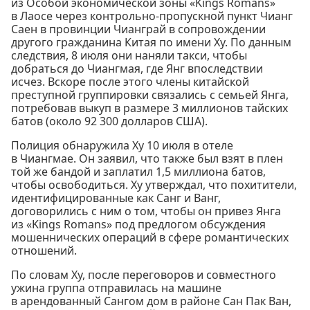
из Особой экономической зоны «Kings Romans»
в Лаосе через контрольно-пропускной пункт Чианг
Саен в провинции Чианграй в сопровождении
другого гражданина Китая по имени Ху. По данным
следствия, 8 июля они наняли такси, чтобы
добраться до Чиангмая, где Янг впоследствии
исчез. Вскоре после этого члены китайской
преступной группировки связались с семьей Янга,
потребовав выкуп в размере 3 миллионов тайских
батов (около 92 300 долларов США).
Полиция обнаружила Ху 10 июля в отеле
в Чиангмае. Он заявил, что также был взят в плен
той же бандой и заплатил 1,5 миллиона батов,
чтобы освободиться. Ху утверждал, что похитители,
идентифицированные как Санг и Ванг,
договорились с ним о том, чтобы он привез Янга
из «Kings Romans» под предлогом обсуждения
мошеннических операций в сфере романтических
отношений.
По словам Ху, после переговоров и совместного
ужина группа отправилась на машине
в арендованный Сангом дом в районе Сан Пак Ван,