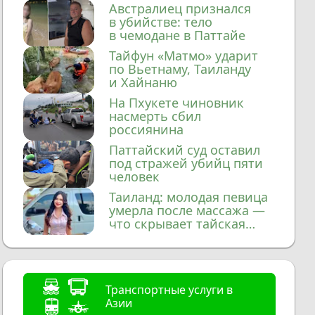
домой
Австралиец признался
в убийстве: тело
в чемодане в Паттайе
Тайфун «Матмо» ударит
по Вьетнаму, Таиланду
и Хайнаню
На Пхукете чиновник
насмерть сбил
россиянина
Паттайский суд оставил
под стражей убийц пяти
человек
Таиланд: молодая певица
умерла после массажа —
что скрывает тайская
медицина?
Транспортные услуги в
Азии