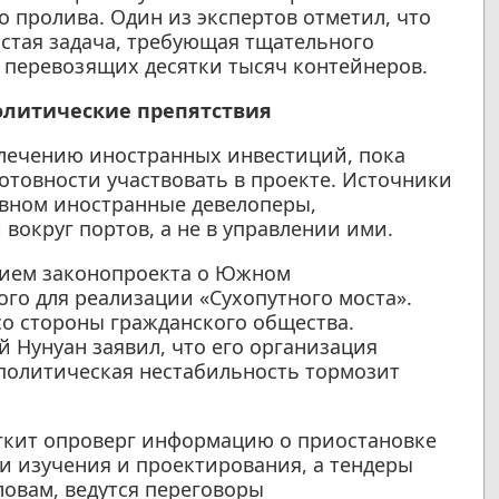
 пролива. Один из экспертов отметил, что
остая задача, требующая тщательного
, перевозящих десятки тысяч контейнеров.
олитические препятствия
влечению иностранных инвестиций, пока
отовности участвовать в проекте. Источники
овном иностранные девелоперы,
вокруг портов, а не в управлении ими.
тием законопроекта о Южном
го для реализации «Сухопутного моста».
со стороны гражданского общества.
 Нунуан заявил, что его организация
 политическая нестабильность тормозит
гкит опроверг информацию о приостановке
ии изучения и проектирования, а тендеры
словам, ведутся переговоры