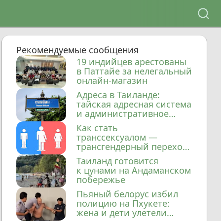
Рекомендуемые сообщения
19 индийцев арестованы
в Паттайе за нелегальный
онлайн-магазин
Адреса в Таиланде:
тайская адресная система
и административное
деление
Как стать
транссексуалом —
трансгендерный переход
в Таиланде
Таиланд готовится
к цунами на Андаманском
побережье
Пьяный белорус избил
полицию на Пхукете:
жена и дети улетели