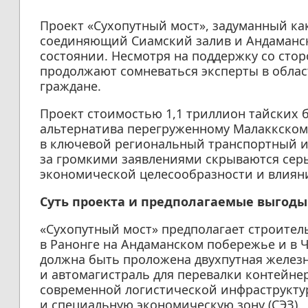
Проект «Сухопутный мост», задуманный к
соединяющий Сиамский залив и Андаманск
состоянии. Несмотря на поддержку со стор
продолжают сомневаться эксперты в облас
граждане.
Проект стоимостью 1,1 триллион тайских 
альтернатива перегруженному Малаккскому
в ключевой региональный транспортный и
за громкими заявлениями скрываются сер
экономической целесообразности и влиян
Суть проекта и предполагаемые выгоды
«Сухопутный мост» предполагает строител
в Ранонге на Андаманском побережье и в 
должна быть проложена двухпутная желез
и автомагистраль для перевалки контейне
современной логистической инфраструкту
и специальную экономическую зону (СЭЗ).