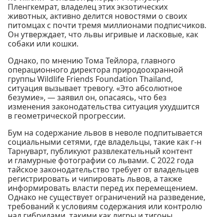
Пленгкемрат, владелец этих экзотических
животных, активно делится новостями о своих
питомцах с почти тремя миллионами подписчиков.
Он утверждает, что львы игривые и ласковые, как
собаки или кошки.
Однако, по мнению Тома Тейлора, главного
операционного директора природоохранной
группы Wildlife Friends Foundation Thailand,
ситуация вызывает тревогу. «Это абсолютное
безумие», — заявил он, опасаясь, что без
изменения законодательства ситуация ухудшится
в геометрической прогрессии.
Бум на содержание львов в неволе подпитывается
социальными сетями, где владельцы, такие как г-н
Тарнуварт, публикуют развлекательный контент
и гламурные фотографии со львами. С 2022 года
тайское законодательство требует от владельцев
регистрировать и чипировать львов, а также
информировать власти перед их перемещением.
Однако не существует ограничений на разведение,
требований к условиям содержания или контролю
над гибридами, такими как лигры и тигоны.