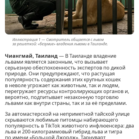
Смотритель общается с львом
за решеткой: «безумие» владения львами в Таиланде.
Чиангмай, Таиланд
— В Таиланде владение
львами является законным, что вызывает
серьезную обеспокоенность экспертов по дикой
природе. Они предупреждают, что растущая
популярность содержания этих крупных кошек
в неволе угрожает как животным, так и людям,
перегружает ресурсы контролирующих органов и,
вероятно, подпитывает незаконную торговлю
львами как внутри страны, так и за её пределами.
За автомастерской на неприметной тайской улице
скрываются любимые питомцы набирающего
популярность в TikTok животного инфлюенсера: два
льва и 200-килограммовый гибрид льва и тигра
по имени «Большой Джордж». Тарнуварт