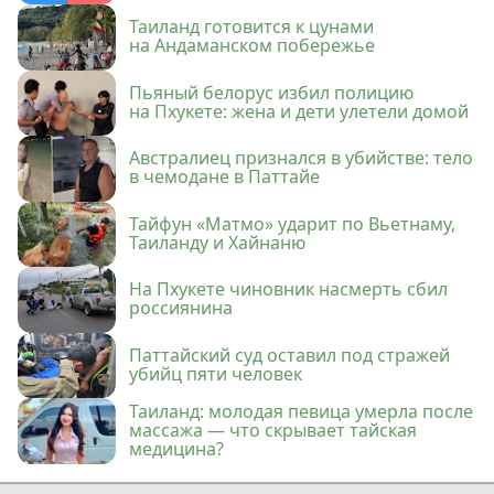
Таиланд готовится к цунами
на Андаманском побережье
Пьяный белорус избил полицию
на Пхукете: жена и дети улетели домой
Австралиец признался в убийстве: тело
в чемодане в Паттайе
Тайфун «Матмо» ударит по Вьетнаму,
Таиланду и Хайнаню
На Пхукете чиновник насмерть сбил
россиянина
Паттайский суд оставил под стражей
убийц пяти человек
Таиланд: молодая певица умерла после
массажа — что скрывает тайская
медицина?