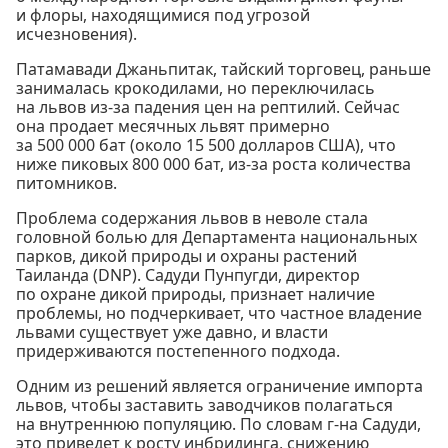
и флоры, находящимися под угрозой
исчезновения).
Патамавади Джаньпитак, тайский торговец, раньше
занималась крокодилами, но переключилась
на львов из-за падения цен на рептилий. Сейчас
она продает месячных львят примерно
за 500 000 бат (около 15 500 долларов США), что
ниже пиковых 800 000 бат, из-за роста количества
питомников.
Проблема содержания львов в неволе стала
головной болью для Департамента национальных
парков, дикой природы и охраны растений
Таиланда (DNP). Садуди Пунпугди, директор
по охране дикой природы, признает наличие
проблемы, но подчеркивает, что частное владение
львами существует уже давно, и власти
придерживаются постепенного подхода.
Одним из решений является ограничение импорта
львов, чтобы заставить заводчиков полагаться
на внутреннюю популяцию. По словам г-на Садуди,
это приведет к росту инбридинга, снижению