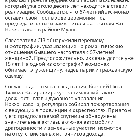
в рамках проекта Буддийского парка Накхонсаван,
который уже около десяти лет находится в стадии
реализации. Сообщается, что 67-летний экс-монах
оставил свой пост в ходе церемонии под
председательством заместителя настоятеля Ват
Накхонсаван в районе Муанг.
Следователи CIB обнаружили переписку
и фотографии, указывающие на романтические
отношения бывшего настоятеля с 57-летней
женщиной. Предположительно, их связь длится уже
15 лет. На одной из фотографий экс-монах
обнимает эту женщину, надев парик и гражданскую
одежду.
Согласно данным расследования, бывший Пхра
Тхамма Вачиратхиракун, занимавший также
должность главы духовного управления
Накхонсавана, регулярно собирал пожертвования
с верующих в провинции и окрестностях. При этом
у его предполагаемой спутницы обнаружены
значительные активы, включая автомобили,
драгоценности и земельные участки, несмотря
на отсутствие явных источников дохода.