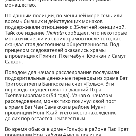
монашество.
По данным полиции, по меньшей мере семь или
восемь бывших и действующих монахов
поддерживали отношения с 35-летней женщиной.
Тайское издание
Thairath
сообщает, что некоторые
монахи исчезли из своих храмов после того, как
скандал стал достоянием общественности. Под
прицелом следователей оказались храмы
в провинциях Пхичит, Пхетчабун, Кхонкэн и Самут
Сакхон.
Поводом для начала расследования послужили
подозрительные денежные переводы из храма Ват
Тритоссатхеп в Бангкоке на счет «Гольф». Эти
переводы осуществлял тогдашний Пхра
Тхепвачирапамок (54 года). Узнав о начатом
расследовании, монах тихо покинул свой пост
в храме Ват Чан Самаккхи в районе Муанг
провинции Нонг Кхай, и его местонахождение
до сих пор остается неизвестным.
Во время обыска в доме «Гольф» в районе Пак Крет
провинции Нонтхабури 4 июля полиция