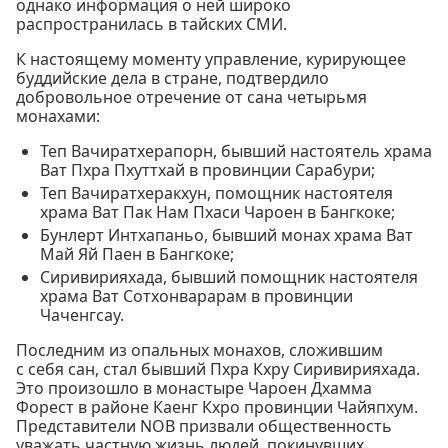
однако информация о ней широко
распространилась в тайских СМИ.
К настоящему моменту управление, курирующее
буддийские дела в стране, подтвердило
добровольное отречение от сана четырьмя
монахами:
Теп Вачиратхерапорн, бывший настоятель храма
Ват Пхра Пхуттхай в провинции Сарабури;
Теп Вачиратхеракхун, помощник настоятеля
храма Ват Пак Нам Пхаси Чароен в Бангкоке;
Бунлерт Интхапаньо, бывший монах храма Ват
Май Яй Паен в Бангкоке;
Сиривирияхада, бывший помощник настоятеля
храма Ват Сотхонварарам в провинции
Чаченгсау.
Последним из опальных монахов, сложившим
с себя сан, стал бывший Пхра Кхру Сиривирияхада.
Это произошло в монастыре Чароен Дхамма
Форест в районе Каенг Кхро провинции Чайяпхум.
Представители NOB призвали общественность
уважать частную жизнь людей, покинувших