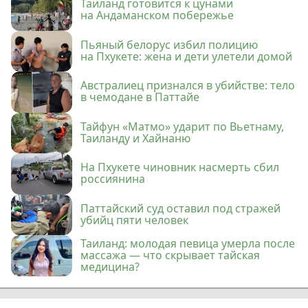
Таиланд готовится к цунами
на Андаманском побережье
Пьяный белорус избил полицию
на Пхукете: жена и дети улетели домой
Австралиец признался в убийстве: тело
в чемодане в Паттайе
Тайфун «Матмо» ударит по Вьетнаму,
Таиланду и Хайнаню
На Пхукете чиновник насмерть сбил
россиянина
Паттайский суд оставил под стражей
убийц пяти человек
Таиланд: молодая певица умерла после
массажа — что скрывает тайская
медицина?