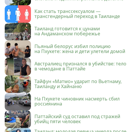
Как стать транссексуалом —
трансгендерный переход в Таиланде
Таиланд готовится к цунами
на Андаманском побережье
Пьяный белорус избил полицию
на Пхукете: жена и дети улетели домой
Австралиец признался в убийстве: тело
в чемодане в Паттайе
Тайфун «Матмо» ударит по Вьетнаму,
Таиланду и Хайнаню
На Пхукете чиновник насмерть сбил
россиянина
Паттайский суд оставил под стражей
убийц пяти человек
Таиланд: молодая певица умерла после