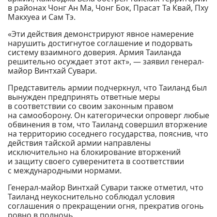
в районах Чонг Ан Ма, Чонг Бок, Прасат Та Квай, Пху
Макхуеа и Сам Тэ.
«Эти действия демонстрируют явное намерение
нарушить достигнутое соглашение и подорвать
систему взаимного доверия. Армия Таиланда
решительно осуждает этот акт», — заявил генерал-
майор Винтхай Сувари.
Представитель армии подчеркнул, что Таиланд был
вынужден предпринять ответные меры
в соответствии со своим законным правом
на самооборону. Он категорически опроверг любые
обвинения в том, что Таиланд совершил вторжение
на территорию соседнего государства, пояснив, что
действия тайской армии направлены
исключительно на блокирование вторжений
и защиту своего суверенитета в соответствии
с международными нормами.
Генерал-майор Винтхай Сувари также отметил, что
Таиланд неукоснительно соблюдал условия
соглашения о прекращении огня, прекратив огонь
ровно в полночь.