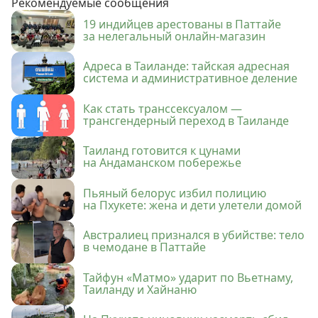
Рекомендуемые сообщения
19 индийцев арестованы в Паттайе
за нелегальный онлайн-магазин
Адреса в Таиланде: тайская адресная
система и административное деление
Как стать транссексуалом —
трансгендерный переход в Таиланде
Таиланд готовится к цунами
на Андаманском побережье
Пьяный белорус избил полицию
на Пхукете: жена и дети улетели домой
Австралиец признался в убийстве: тело
в чемодане в Паттайе
Тайфун «Матмо» ударит по Вьетнаму,
Таиланду и Хайнаню