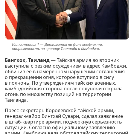
Дипломатия на фоне конфликта:
напряженность на границе Таиланда и Камбоджи.
Бангкок, Таиланд
— Тайская армия во вторник
выступила с резким осуждением в адрес Камбоджи,
обвинив её в намеренном нарушении соглашения
о прекращении огня, которое вступило в силу
в полночь. По утверждениям тайских военных,
камбоджийская сторона после полуночи открыла
огонь по множеству позиций на территории
Таиланда.
Пресс-секретарь Королевской тайской армии,
генерал-майор Винтхай Сувари, сделал заявление
в штаб-квартире армии, подчеркнув серьёзность
ситуации. Согласно официальному заявлению
армии, Камбоджа вела обстрел тайских территорий