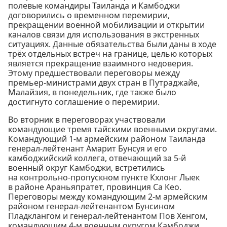
полевые командиры Таиланда и Камбоджи
договорились о временном перемирии,
прекращении военной мобилизации и открытии
каналов связи для использования в экстренных
ситуациях. Данные обязательства были даны в ходе
трёх отдельных встреч на границе, целью которых
является прекращение взаимного недоверия.
Этому предшествовали переговоры между
премьер-министрами двух стран в Путраджайе,
Малайзия, в понедельник, где также было
достигнуто соглашение о перемирии.
Во вторник в переговорах участвовали
командующие тремя тайскими военными округами.
Командующий 1-м армейским районом Таиланда
генерал-лейтенант Амарит Бунсуя и его
камбоджийский коллега, отвечающий за 5-й
военный округ Камбоджи, встретились
на контрольно-пропускном пункте Кхлонг Лыек
в районе Араньяпратет, провинция Са Кео.
Переговоры между командующим 2-м армейским
районом генерал-лейтенантом Бунсином
Пладклангом и генерал-лейтенантом Пов Хенгом,
командующим 4-м военным округом Камбоджи,