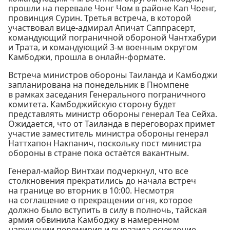
прошли на перевале Чонг Чом в районе Кап Чоенг,
провинция Сурин. Третья встреча, в которой
участвовал вице-адмирал Апичат Саппрасерт,
командующий пограничной обороной Чантхабури
и Трата, и командующий 3-м военным округом
Камбоджи, прошла в онлайн-формате.
Встреча министров обороны Таиланда и Камбоджи
запланирована на понедельник в Пномпене
в рамках заседания Генерального пограничного
комитета. Камбоджийскую сторону будет
представлять министр обороны генерал Теа Сейха.
Ожидается, что от Таиланда в переговорах примет
участие заместитель министра обороны генерал
Наттхапон Накпанич, поскольку пост министра
обороны в стране пока остаётся вакантным.
Генерал-майор Винтхаи подчеркнул, что все
столкновения прекратились до начала встреч
на границе во вторник в 10:00. Несмотря
на соглашение о прекращении огня, которое
должно было вступить в силу в полночь, тайская
армия обвинила Камбоджу в намеренном
нарушении перемирия и выразила осуждение.