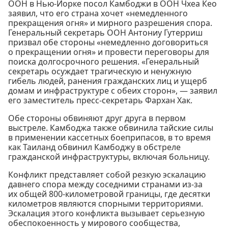
ООН в Нью-Йорке посол Камбоджи в ООН Чхеа Кео
заявил, что его страна хочет «немедленного
прекращения огня» и мирного разрешения спора.
Генеральный секретарь ООН Антониу Гутерриш
призвал обе стороны «немедленно договориться
о прекращении огня» и провести переговоры для
поиска долгосрочного решения. «Генеральный
секретарь осуждает трагическую и ненужную
гибель людей, ранения гражданских лиц и ущерб
домам и инфраструктуре с обеих сторон», — заявил
его заместитель пресс-секретарь Фархан Хак.
Обе стороны обвиняют друг друга в первом
выстреле. Камбоджа также обвинила тайские силы
в применении кассетных боеприпасов, в то время
как Таиланд обвинил Камбоджу в обстреле
гражданской инфраструктуры, включая больницу.
Конфликт представляет собой резкую эскалацию
давнего спора между соседними странами из-за
их общей 800-километровой границы, где десятки
километров являются спорными территориями.
Эскалация этого конфликта вызывает серьезную
обеспокоенность у мирового сообщества,