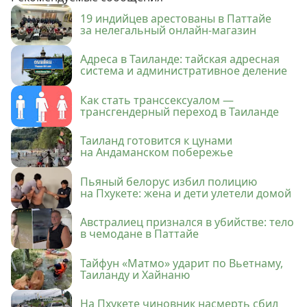
19 индийцев арестованы в Паттайе
за нелегальный онлайн-магазин
Адреса в Таиланде: тайская адресная
система и административное деление
Как стать транссексуалом —
трансгендерный переход в Таиланде
Таиланд готовится к цунами
на Андаманском побережье
Пьяный белорус избил полицию
на Пхукете: жена и дети улетели домой
Австралиец признался в убийстве: тело
в чемодане в Паттайе
Тайфун «Матмо» ударит по Вьетнаму,
Таиланду и Хайнаню
На Пхукете чиновник насмерть сбил