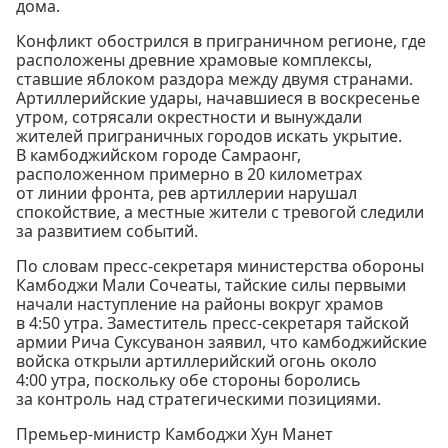
дома.
Конфликт обострился в приграничном регионе, где
расположены древние храмовые комплексы,
ставшие яблоком раздора между двумя странами.
Артиллерийские удары, начавшиеся в воскресенье
утром, сотрясали окрестности и вынуждали
жителей приграничных городов искать укрытие.
В камбоджийском городе Самраонг,
расположенном примерно в 20 километрах
от линии фронта, рев артиллерии нарушал
спокойствие, а местные жители с тревогой следили
за развитием событий.
По словам пресс-секретаря министерства обороны
Камбоджи Мали Сочеаты, тайские силы первыми
начали наступление на районы вокруг храмов
в 4:50 утра. Заместитель пресс-секретаря тайской
армии Рича Суксуванон заявил, что камбоджийские
войска открыли артиллерийский огонь около
4:00 утра, поскольку обе стороны боролись
за контроль над стратегическими позициями.
Премьер-министр Камбоджи Хун Манет