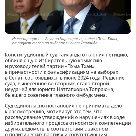
Анутин Чарнвиракул, лидер «Пхыа Тхаи»,
отрицает сговор на выборах в Сенат Таиланда.
Конституционный суд Таиланда отклонил петицию,
обвиняющую Избирательную комиссию
и руководителей партии «Пхыа Тхаи»
в причастности к фальсификациям на выборах
в Сенат, состоявшихся в июне 2024 года. Решение
суда, вынесенное во вторник, стало второй
неудачей для юриста Наттапхорна Топраюна,
бывшего советника главного омбудсмена.
Суд единогласно постановил не принимать дело
к рассмотрению, мотивируя это тем, что
расследование утверждений о нарушениях в ходе
избирательного процесса относится к компетенции
других ведомств, в соответствии с законом
о политических партиях и сопутствующим