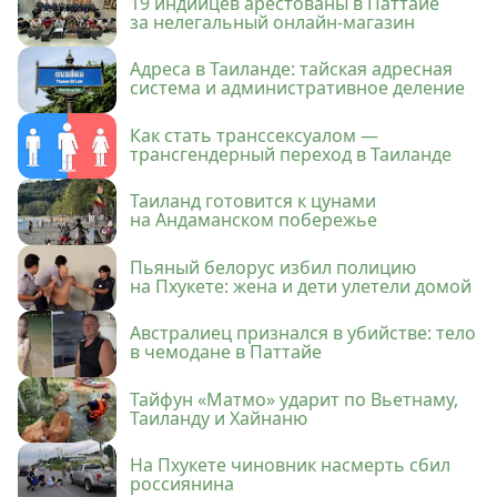
19 индийцев арестованы в Паттайе
за нелегальный онлайн-магазин
Адреса в Таиланде: тайская адресная
система и административное деление
Как стать транссексуалом —
трансгендерный переход в Таиланде
Таиланд готовится к цунами
на Андаманском побережье
Пьяный белорус избил полицию
на Пхукете: жена и дети улетели домой
Австралиец признался в убийстве: тело
в чемодане в Паттайе
Тайфун «Матмо» ударит по Вьетнаму,
Таиланду и Хайнаню
На Пхукете чиновник насмерть сбил
россиянина