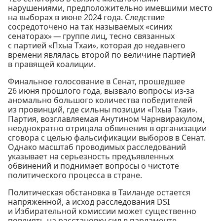
нарушениями, предположительно имевшими место
на выборах в июне 2024 года. Следствие
сосредоточено на так называемых «синих
сенаторах» — группе лиц, тесно связанных
с партией «Пхыа Тхаи», которая до недавнего
времени являлась второй по величине партией
в правящей коалиции.
Финальное голосование в Сенат, прошедшее
26 июня прошлого года, вызвало вопросы из-за
аномально большого количества победителей
из провинций, где сильны позиции «Пхыа Тхаи».
Партия, возглавляемая Анутином Чарнвиракулом,
неоднократно отрицала обвинения в организации
сговора с целью фальсификации выборов в Сенат.
Однако масштаб проводимых расследований
указывает на серьезность предъявленных
обвинений и поднимает вопросы о чистоте
политического процесса в стране.
Политическая обстановка в Таиланде остается
напряженной, а исход расследования DSI
и Избирательной комиссии может существенно
повлиять на расстановку сил в парламенте