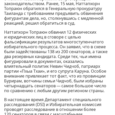
законодательством. Ранее, 15 мая, Наттапхорн
Топраюн обратился в Генеральную прокуратуру
Таиланда с требованием предъявить обвинения
фигурантам дела, но, столкнувшись с медленной
реакцией, решил обратиться в суд.
Наттапхорн Топраюн обвинил 12 физических
и юридических лиц в сговоре с целью
фальсификации результатов многоступенчатого
избирательного процесса. Он заявил, что в схеме
были задействованы 138 из 200 сенаторов, а также
два резервных кандидата. Среди тех, чьи имена
фигурировали в документах, оказались
влиятельный политик Невин Чидчоб, патриарх
партии «Пхыа Тхаи», и его супруга Каруна. Особое
внимание привлекает тот факт, что из провинции
Бурирам, вотчины семьи Чидчоб, были избраны
четырнадцать сенаторов — самое большое число
по сравнению с любым другим регионом страны.
В настоящее время Департамент специального
расследования (DSI) и Избирательная комиссия
проводят расследование в отношении более
120 сенаторов в связи с масштабными