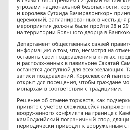
В связи с обострением ситуации на тайск
угрозами национальной безопасности, ко
и королева Сутхида Вачиралонгкорн прин
церемоний, запланированных в честь дня
мероприятия должны были пройти 28 и 29
на территории Большого дворца в Бангкок
Департамент общественных связей правит
информацию о том, что, несмотря на отм
оставить свои поздравления в книгах, пре
и расположенных в павильоне Сахатай Са
останется доступной для всех желающих. 
записи поздравлений. Королевский пантео
открыт для посещения, чтобы граждане мо
монархам в соответствии с традициями.
Решение об отмене торжеств, как подчерк
принято с учетом сложившейся напряженной
вооруженного конфликта на границе с Кам
камбоджийский пограничный спор, длящий
периодически приводит к вооруженным ст