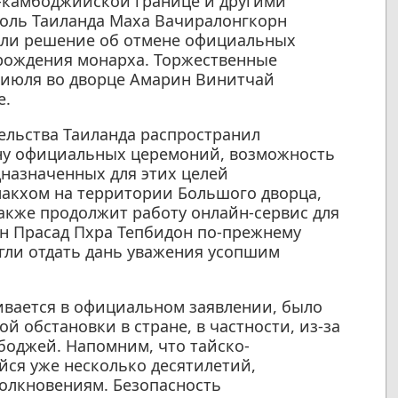
о-камбоджийской границе и другими
роль Таиланда Маха Вачиралонгкорн
яли решение об отмене официальных
 рождения монарха. Торжественные
 июля во дворце Амарин Винитчай
е.
ельства Таиланда распространил
ену официальных церемоний, возможность
дназначенных для этих целей
макхом на территории Большого дворца,
Также продолжит работу онлайн-сервис для
н Прасад Пхра Тепбидон по-прежнему
гли отдать дань уважения усопшим
ивается в официальном заявлении, было
 обстановки в стране, в частности, из-за
боджей. Напомним, что тайско-
ся уже несколько десятилетий,
олкновениям. Безопасность