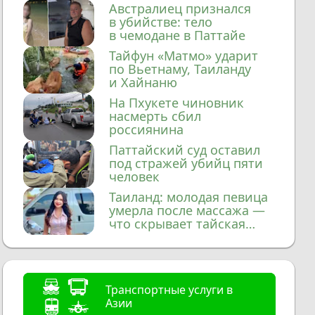
домой
Австралиец признался
в убийстве: тело
в чемодане в Паттайе
Тайфун «Матмо» ударит
по Вьетнаму, Таиланду
и Хайнаню
На Пхукете чиновник
насмерть сбил
россиянина
Паттайский суд оставил
под стражей убийц пяти
человек
Таиланд: молодая певица
умерла после массажа —
что скрывает тайская
медицина?
Транспортные услуги в
Азии