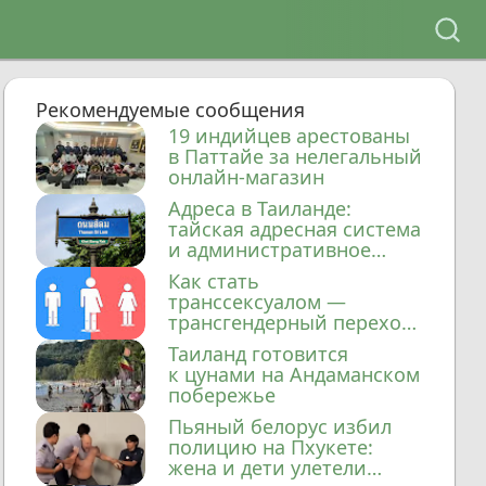
Рекомендуемые сообщения
19 индийцев арестованы
в Паттайе за нелегальный
онлайн-магазин
Адреса в Таиланде:
тайская адресная система
и административное
деление
Как стать
транссексуалом —
трансгендерный переход
в Таиланде
Таиланд готовится
к цунами на Андаманском
побережье
Пьяный белорус избил
полицию на Пхукете:
жена и дети улетели