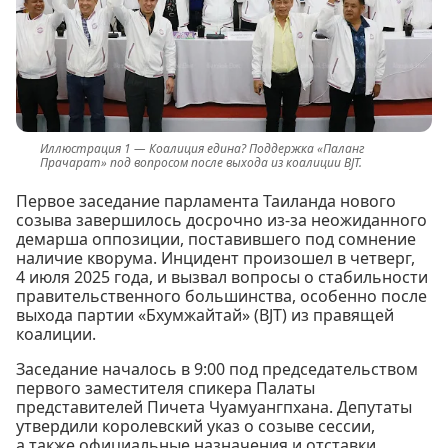
Коалиция едина? Поддержка «Паланг
Прачарат» под вопросом после выхода из коалиции BJT.
Первое заседание парламента Таиланда нового
созыва завершилось досрочно из-за неожиданного
демарша оппозиции, поставившего под сомнение
наличие кворума. Инцидент произошел в четверг,
4 июля 2025 года, и вызвал вопросы о стабильности
правительственного большинства, особенно после
выхода партии «Бхумжайтай» (BJT) из правящей
коалиции.
Заседание началось в 9:00 под председательством
первого заместителя спикера Палаты
представителей Пичета Чуамуангпхана. Депутаты
утвердили королевский указ о созыве сессии,
а также официальные назначения и отставки