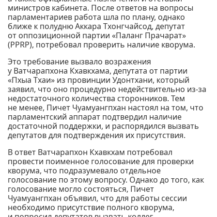
министров кабинета. После ответов на вопросы
парламентариев работа шла по плану, однако
ближе к полудню Аккара Тхонгчайсод, депутат
от оппозиционной партии «Паланг Прачарат»
(PPRP), потребовал проверить наличие кворума.
Это требование вызвало возражения
у Ватчарапхона Кхавкхама, депутата от партии
«Пхыа Тхаи» из провинции Удонтхани, который
заявил, что оно процедурно недействительно из-за
недостаточного количества сторонников. Тем
не менее, Пичет Чуамуангпхан настоял на том, что
парламентский аппарат подтвердил наличие
достаточной поддержки, и распорядился вызвать
депутатов для подтверждения их присутствия.
В ответ Ватчарапхон Кхавкхам потребовал
провести поименное голосование для проверки
кворума, что подразумевало отдельное
голосование по этому вопросу. Однако до того, как
голосование могло состояться, Пичет
Чуамуангпхан объявил, что для работы сессии
необходимо присутствие полного кворума,
и попросил депутатов вызвать коллег