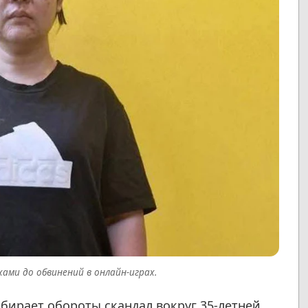
хами до обвинений в онлайн-играх.
бирает обороты скандал вокруг 35-летней