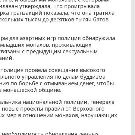
илаван утверждала, что проигрывала
рка транзакций показала, что она тратила
скольких тысяч до десятков тысяч батов
орм для азартных игр полиция обнаружила
х младших монахов, проживающих
 связаны с предыдущим сексуальным
аний.
я полиция провела совещание высокого
ального управления по делам буддизма
ния по борьбе с отмыванием денег, чтобы
 в монашеской общине.
альника национальной полиции, генерала
 новые проекты правил от Верховного
ых мер в отношении монахов, нарушающих
ул необходимость обновления данных