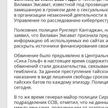
Вилаван Эмсават, известной под прозвище
замешанную в громком деле о сексуальных
в организации незаконной деятельности в
Управление по расследованию киберпресту
Полковник полиции Рунглерт Кантаджан, н
заявил, что Вилаван Эмсават признала пр
информацию об используемых ею сайтах аз
раскрыть источники финансирования свои
Обвинение было предъявлено в Центральн
«Сика Гольф» в настоящее время содержит
обвинений стали доказательства, связыва
гемблинга. За данное преступление тайско
наказание в виде лишения свободы сроком 
тайских батов по каждому эпизоду. Полици
сегодня.
В то же время генерал-майор полиции Сир
подразделения CCIB, отметил, что на дан
между деньгами, полученными от азартны