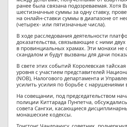
ранее была связана подозреваемая. Хотя В
шестизначные суммы за одну ставку, прове
на онлайн-ставки суммы в диапазоне от не
(четырех- или пятизначные числа).
В ходе расследования деятельности платф
доказательства, связывающие с ними дву
в провинциальных храмах. Эти монахи не
скандалом и будут вызваны для дачи показ
В свете этих событий Королевская тайска
уровня с участием представителей Национ
(NOB), Налогового департамента и Управле
усилить усилия по борьбе с нарушениями
На совещании, под председательством нач
полиции Киттарада Пунпетча, обсуждались
совета Сангхи, касающиеся дисциплинарн
монашеские кодексы.
Тонгтонг Чандранусу, советник, подчеркн