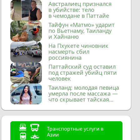
домой
Австралиец признался
в убийстве: тело
в чемодане в Паттайе
Тайфун «Матмо» ударит
по Вьетнаму, Таиланду
и Хайнаню
На Пхукете чиновник
насмерть сбил
россиянина
Паттайский суд оставил
под стражей убийц пяти
человек
Таиланд: молодая певица
умерла после массажа —
что скрывает тайская
медицина?
Транспортные услуги в
Азии