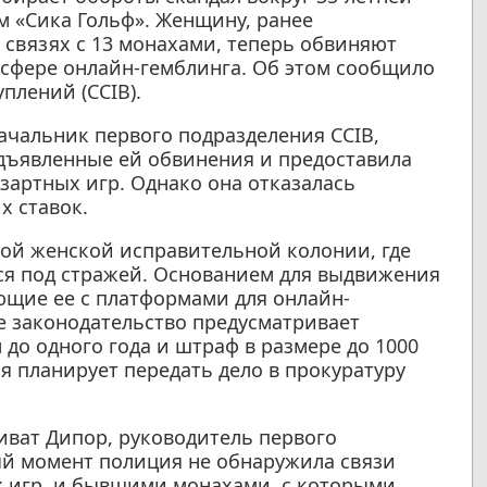
м «Сика Гольф». Женщину, ранее
 связях с 13 монахами, теперь обвиняют
 сфере онлайн-гемблинга. Об этом сообщило
плений (CCIB).
ачальник первого подразделения CCIB,
едъявленные ей обвинения и предоставила
артных игр. Однако она отказалась
х ставок.
ой женской исправительной колонии, где
ся под стражей. Основанием для выдвижения
ющие ее с платформами для онлайн-
е законодательство предусматривает
до одного года и штраф в размере до 1000
я планирует передать дело в прокуратуру
иват Дипор, руководитель первого
ный момент полиция не обнаружила связи
х игр, и бывшими монахами, с которыми