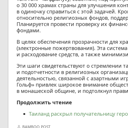
о 30 000 храмах страны для улучшения кон
в одиночку справиться с этой задачей. Кр
относительно религиозных фондов, подде
Планируется провести проверку их финанс
фондами.
В целях обеспечения прозрачности для хра
(электронные пожертвования). Эта систем
и расходование средств, а также минимиз
Эти шаги свидетельствуют о стремлении 
и подотчетности в религиозных организаци
деятельностью, связанной с азартными иг
Гольф» привлек широкое внимание общес
в монашеской общине, и подтолкнул прав
Продолжить чтение
Таиланд раскрыл получательницу геро
BAMBOO POST