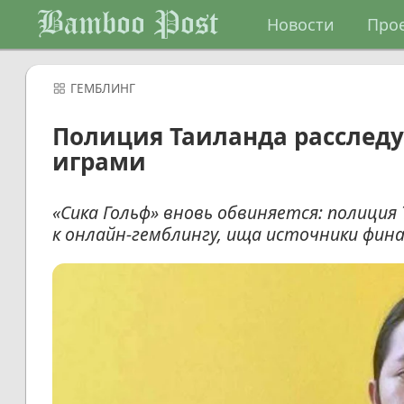
Bamboo Post
Новости
Про
ГЕМБЛИНГ
Полиция Таиланда расследует
играми
«Сика Гольф» вновь обвиняется: полиция
к онлайн-гемблингу, ища источники фин