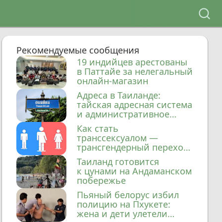
Рекомендуемые сообщения
19 индийцев арестованы
в Паттайе за нелегальный
онлайн-магазин
Адреса в Таиланде:
тайская адресная система
и административное
деление
Как стать
транссексуалом —
трансгендерный переход
в Таиланде
Таиланд готовится
к цунами на Андаманском
побережье
Пьяный белорус избил
полицию на Пхукете:
жена и дети улетели