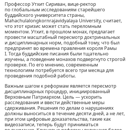
Профессор Утхит Сириван, вице-ректор
по глобальным исследованиям старейшего
буддийского университета страны,
Mahachulalongkornrajavidyalaya University, считает,
что этот кризис может стать переломным
моментом. Утхит, в прошлом монах, предлагает
провести масштабный пересмотр доктринальных
и дисциплинарных норм, подобный тому, что был
предпринят во времена правления короля Рамы
I. Тогда буддийские писания были тщательно
изучены, а поведение монахов подвергнуто строгой
проверке. По его мнению, современным
технологиям потребуется всего три месяца для
проведения подобной работы.
Важным шагом к реформам является пересмотр
дисциплинарных процедур, инициированный
Верховным Патриархом. Цель — ускорить
расследования и ввести действенные меры
сдерживания. Решения по делам о нарушениях
должны выноситься в течение десяти дней, а не лет,
при этом цифровые доказательства, такие как
видеозаписи, теперь будут приниматься
во внимание. Ключевые реформы включают более