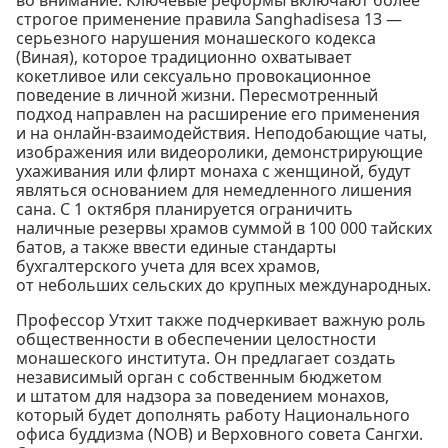
строгое применение правила Sanghadisesa 13 —
серьезного нарушения монашеского кодекса
(Виная), которое традиционно охватывает
кокетливое или сексуально провокационное
поведение в личной жизни. Пересмотренный
подход направлен на расширение его применения
и на онлайн-взаимодействия. Неподобающие чаты,
изображения или видеоролики, демонстрирующие
ухаживания или флирт монаха с женщиной, будут
являться основанием для немедленного лишения
сана. С 1 октября планируется ограничить
наличные резервы храмов суммой в 100 000 тайских
батов, а также ввести единые стандарты
бухгалтерского учета для всех храмов,
от небольших сельских до крупных международных.
Профессор Утхит также подчеркивает важную роль
общественности в обеспечении целостности
монашеского института. Он предлагает создать
независимый орган с собственным бюджетом
и штатом для надзора за поведением монахов,
который будет дополнять работу Национального
офиса буддизма (NOB) и Верховного совета Сангхи.