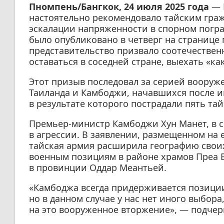
Пномпень/Бангкок, 24 июля 2025 года
— 
настоятельно рекомендовало тайским гра
эскалации напряженности в спорном погр
было опубликовано в четверг на странице 
представительство призвало соотечестве
оставаться в соседней стране, выехать «ка
Этот призыв последовал за серией воору
Таиланда и Камбоджи, начавшихся после и
в результате которого пострадали пять тай
Премьер-министр Камбоджи Хун Манет, в с
в агрессии. В заявлении, размещенном на е
тайская армия расширила географию своих
военным позициям в районе храмов Преа 
в провинции Оддар Меантьей.
«Камбоджа всегда придерживается позици
но в данном случае у нас нет иного выбор
на это вооруженное вторжение», — подчер