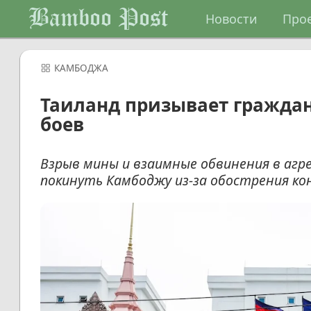
Bamboo Post
Новости
Про
КАМБОДЖА
Таиланд призывает граждан
боев
Взрыв мины и взаимные обвинения в агр
покинуть Камбоджу из-за обострения ко