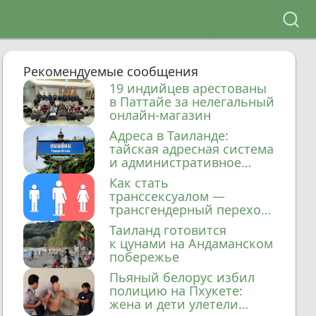
Рекомендуемые сообщения
19 индийцев арестованы
в Паттайе за нелегальный
онлайн-магазин
Адреса в Таиланде:
тайская адресная система
и административное
деление
Как стать
транссексуалом —
трансгендерный переход
в Таиланде
Таиланд готовится
к цунами на Андаманском
побережье
Пьяный белорус избил
полицию на Пхукете:
жена и дети улетели