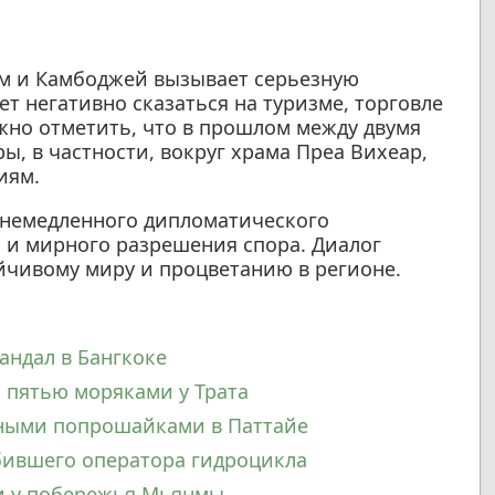
м и Камбоджей вызывает серьезную
т негативно сказаться на туризме, торговле
жно отметить, что в прошлом между двумя
, в частности, вокруг храма Преа Вихеар,
иям.
 немедленного дипломатического
 и мирного разрешения спора. Диалог
йчивому миру и процветанию в регионе.
андал в Бангкоке
 пятью моряками у Трата
нными попрошайками в Паттайе
збившего оператора гидроцикла
ти у побережья Мьянмы