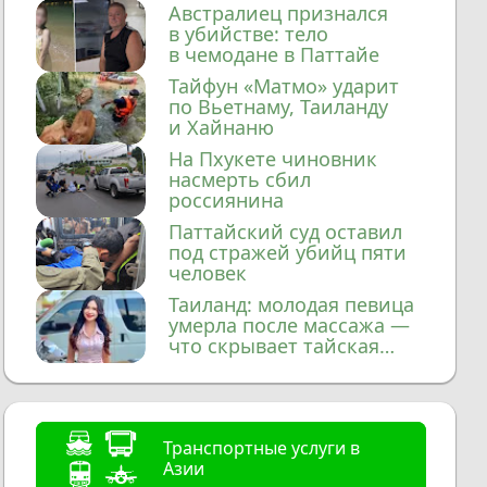
домой
Австралиец признался
в убийстве: тело
в чемодане в Паттайе
Тайфун «Матмо» ударит
по Вьетнаму, Таиланду
и Хайнаню
На Пхукете чиновник
насмерть сбил
россиянина
Паттайский суд оставил
под стражей убийц пяти
человек
Таиланд: молодая певица
умерла после массажа —
что скрывает тайская
медицина?
Транспортные услуги в
Азии