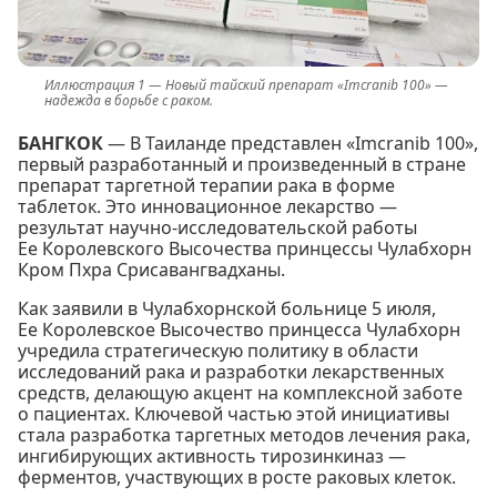
Новый тайский препарат «Imcranib 100» —
надежда в борьбе с раком.
БАНГКОК
— В Таиланде представлен «Imcranib 100»,
первый разработанный и произведенный в стране
препарат таргетной терапии рака в форме
таблеток. Это инновационное лекарство —
результат научно-исследовательской работы
Ее Королевского Высочества принцессы Чулабхорн
Кром Пхра Срисавангвадханы.
Как заявили в Чулабхорнской больнице 5 июля,
Ее Королевское Высочество принцесса Чулабхорн
учредила стратегическую политику в области
исследований рака и разработки лекарственных
средств, делающую акцент на комплексной заботе
о пациентах. Ключевой частью этой инициативы
стала разработка таргетных методов лечения рака,
ингибирующих активность тирозинкиназ —
ферментов, участвующих в росте раковых клеток.