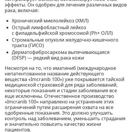
эффекты. Он одобрен для лечения различных видов
рака, включая:
Хронический миелолейкоз (ХМЛ)
Острый лимфобластный лейкоз
с филадельфийской хромосомой (Ph+ ОЛЛ)
Стромальные опухоли желудочно-кишечного
тракта (ГИСО)
Дерматофибросаркома выпячивающаяся
(DFSP) — редкий вид рака кожи
Несмотря на то, что иматиниб (международное
непатентованное название действующего
вещества «Imcranib 100») уже покрывается тайской
медицинской страховкой для ряда заболеваний,
некоторые показания и стадии заболевания все
еще исключены. Отечественное производство
«Imcranib 100» направлено на устранение этих
ограничений путем расширения охвата на все
одобренные показания. Это должно улучшить
контроль над заболеванием, уменьшить страдания
и значительно повысить качество жизни
пациентов.