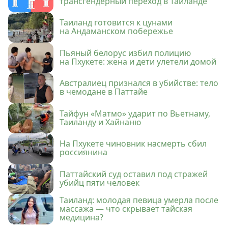
трансгендерный переход в Таиланде
Таиланд готовится к цунами
на Андаманском побережье
Пьяный белорус избил полицию
на Пхукете: жена и дети улетели домой
Австралиец признался в убийстве: тело
в чемодане в Паттайе
Тайфун «Матмо» ударит по Вьетнаму,
Таиланду и Хайнаню
На Пхукете чиновник насмерть сбил
россиянина
Паттайский суд оставил под стражей
убийц пяти человек
Таиланд: молодая певица умерла после
массажа — что скрывает тайская
медицина?