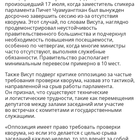
произошедший 17 июля, когда заместитель спикера
парламента Пичет Чуамуангпхан был вынужден
досрочно завершить сессию из-за отсутствия
кворума. Этот случай, по словам Висута, наглядно
продемонстрировал неустойчивость
правительственного большинства и подчеркнул
необходимость повышения посещаемости,
особенно по четвергам, когда многие министры
часто отсутствуют, выполняя служебные
обязанности. Правительство располагает
минимальным перевесом примерно в 10 мест.
Также Висут подверг критике оппозицию за частые
требования проверки кворума, назвав это тактикой,
направленной на срыв работы парламента.
Он признал, что существуют технические
и логистические трудности, такие как перемещения
депутатов между залами заседаний или участие
во встречах с комитетами и государственными
служащими.
«Оппозиция имеет право требовать проверки
кворума, но если это делается с целью срыва
заседаний каждую неделю, то это влечёт за собой