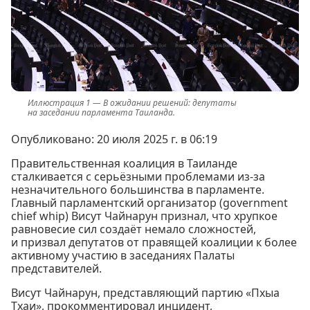
В ожидании решений: депутаты
на заседании парламента Таиланда.
Опубликовано: 20 июля 2025 г. в 06:19
Правительственная коалиция в Таиланде
сталкивается с серьёзными проблемами из-за
незначительного большинства в парламенте.
Главный парламентский организатор (government
chief whip) Висут Чайнарун признал, что хрупкое
равновесие сил создаёт немало сложностей,
и призвал депутатов от правящей коалиции к более
активному участию в заседаниях Палаты
представителей.
Висут Чайнарун, представляющий партию «Пхыа
Тхаи», прокомментировал инцидент,