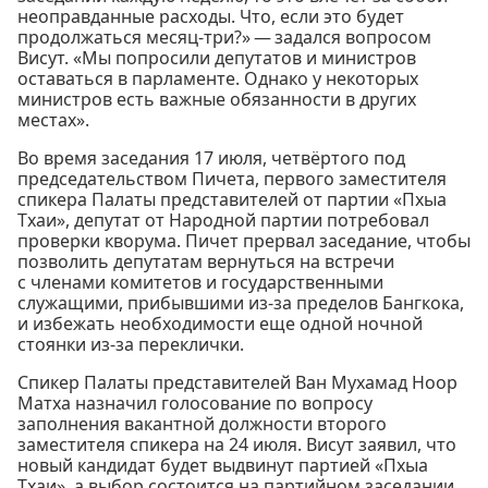
неоправданные расходы. Что, если это будет
продолжаться месяц-три?» — задался вопросом
Висут. «Мы попросили депутатов и министров
оставаться в парламенте. Однако у некоторых
министров есть важные обязанности в других
местах».
Во время заседания 17 июля, четвёртого под
председательством Пичета, первого заместителя
спикера Палаты представителей от партии «Пхыа
Тхаи», депутат от Народной партии потребовал
проверки кворума. Пичет прервал заседание, чтобы
позволить депутатам вернуться на встречи
с членами комитетов и государственными
служащими, прибывшими из-за пределов Бангкока,
и избежать необходимости еще одной ночной
стоянки из-за переклички.
Спикер Палаты представителей Ван Мухамад Ноор
Матха назначил голосование по вопросу
заполнения вакантной должности второго
заместителя спикера на 24 июля. Висут заявил, что
новый кандидат будет выдвинут партией «Пхыа
Тхаи», а выбор состоится на партийном заседании