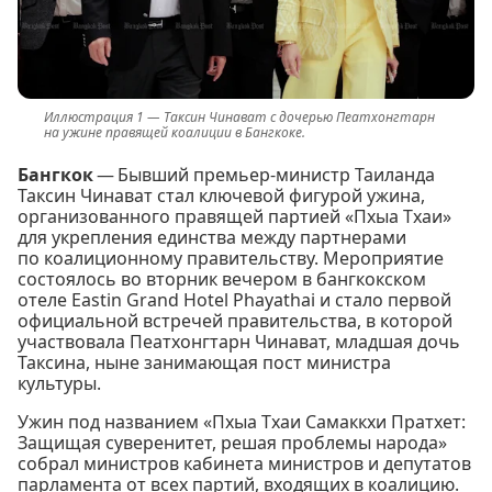
Таксин Чинават с дочерью Пеатхонгтарн
на ужине правящей коалиции в Бангкоке.
Бангкок
— Бывший премьер-министр Таиланда
Таксин Чинават стал ключевой фигурой ужина,
организованного правящей партией «Пхыа Тхаи»
для укрепления единства между партнерами
по коалиционному правительству. Мероприятие
состоялось во вторник вечером в бангкокском
отеле Eastin Grand Hotel Phayathai и стало первой
официальной встречей правительства, в которой
участвовала Пеатхонгтарн Чинават, младшая дочь
Таксина, ныне занимающая пост министра
культуры.
Ужин под названием «Пхыа Тхаи Самаккхи Пратхет:
Защищая суверенитет, решая проблемы народа»
собрал министров кабинета министров и депутатов
парламента от всех партий, входящих в коалицию.