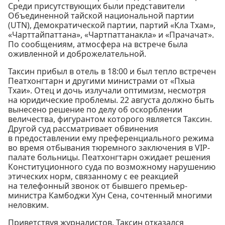
Среди присутствующих были представители
Объединенной тайской национальной партии
(UTN), Демократической партии, партий «Кла Тхам»,
«Чарттайпаттана», «Чартпаттанакла» и «Прачачат».
По сообщениям, атмосфера на встрече была
оживленной и доброжелательной.
Таксин прибыл в отель в 18:00 и был тепло встречен
Пеатхонгтарн и другими министрами от «Пхыа
Тхаи». Отец и дочь излучали оптимизм, несмотря
на юридические проблемы. 22 августа должно быть
вынесено решение по делу об оскорблении
величества, фигурантом которого является Таксин.
Другой суд рассматривает обвинения
в предоставлении ему преференциального режима
во время отбывания тюремного заключения в VIP-
палате больницы. Пеатхонгтарн ожидает решения
Конституционного суда по возможному нарушению
этических норм, связанному с ее реакцией
на телефонный звонок от бывшего премьер-
министра Камбоджи Хун Сена, сочтенный многими
неловким.
Приветствуя журналистов, Таксин отказался