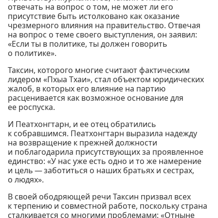
отвечать на вопрос о том, не может ли его
присутствие быть истолковано как оказание
чрезмерного влияния на правительство. Отвечая
на вопрос о теме своего выступления, он заявил:
«Если ты в политике, ты должен говорить
о политике».
Таксин, которого многие считают фактическим
лидером «Пхыа Тхаи», стал объектом юридических
жалоб, в которых его влияние на партию
расценивается как возможное основание для
ее роспуска.
И Пеатхонгтарн, и ее отец обратились
к собравшимся. Пеатхонгтарн выразила надежду
на возвращение к прежней должности
и поблагодарила присутствующих за проявленное
единство: «У нас уже есть одно и то же намерение
и цель — заботиться о наших братьях и сестрах,
о людях».
В своей ободряющей речи Таксин призвал всех
к терпению и совместной работе, поскольку страна
сталкивается со многими проблемами: «Отныне