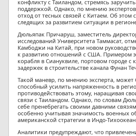
конфликту с Таиландом, стремясь заручи
поддержкой. Однако, по мнению экспертов,
отход от тесных связей с Китаем. Об этом
следящих за развитием ситуации в регионе
Дюльяпак Причаруш, заместитель директо
исследований Университета Таммасат, отм
Камбоджи на Китай, при новом руководств
к развитию отношений с США. Примером э
корабля в Сиануквиле, портовом городе с
задержек в строительстве канала Фунан Те
Такой маневр, по мнению эксперта, может
способный усилить напряженность в регио
противодействовать этому, наращивая сво
связи с Таиландом. Однако, по словам Дю
себе пренебрегать своими давними связям
особенно учитывая значимость военных объ
американской стратегии в Индо-Тихоокеан
Аналитики предупреждают, что привлечен