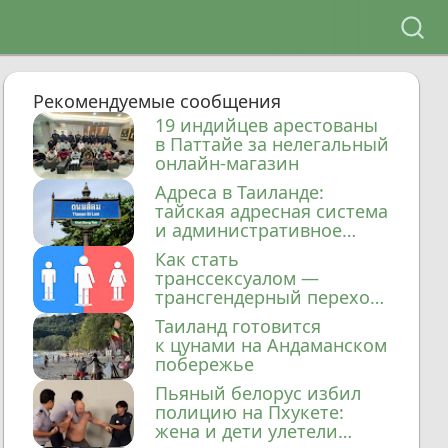
Рекомендуемые сообщения
19 индийцев арестованы
в Паттайе за нелегальный
онлайн-магазин
Адреса в Таиланде:
тайская адресная система
и административное
деление
Как стать
транссексуалом —
трансгендерный переход
в Таиланде
Таиланд готовится
к цунами на Андаманском
побережье
Пьяный белорус избил
полицию на Пхукете:
жена и дети улетели