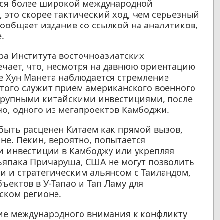
ться более широкой международной
 это скорее тактический ход, чем серьезный
 сообщает издание со ссылкой на аналитиков,
.
ра Института восточноазиатских
ечает, что, несмотря на давнюю ориентацию
е Хун Манета наблюдается стремление
того служит прием американского военного
 крупными китайскими инвестициями, после
чо, одного из мегапроектов Камбоджи.
 быть расценен Китаем как прямой вызов,
не. Пекин, вероятно, попытается
и инвестиции в Камбоджу или укрепляя
льяпака Причаруша, США не могут позволить
и и стратегическим альянсом с Таиландом,
ектов в У-Тапао и Тап Ламу для
ском регионе.
ие международного внимания к конфликту