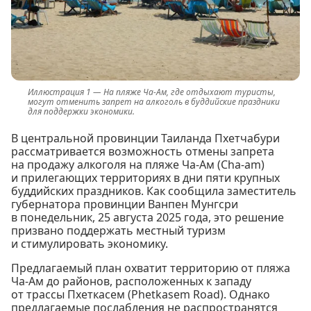
На пляже Ча-Ам, где отдыхают туристы,
могут отменить запрет на алкоголь в буддийские праздники
для поддержки экономики.
В центральной провинции Таиланда Пхетчабури
рассматривается возможность отмены запрета
на продажу алкоголя на пляже Ча-Ам (Cha-am)
и прилегающих территориях в дни пяти крупных
буддийских праздников. Как сообщила заместитель
губернатора провинции Ванпен Мунгсри
в понедельник, 25 августа 2025 года, это решение
призвано поддержать местный туризм
и стимулировать экономику.
Предлагаемый план охватит территорию от пляжа
Ча-Ам до районов, расположенных к западу
от трассы Пхеткасем (Phetkasem Road). Однако
предлагаемые послабления не распространятся