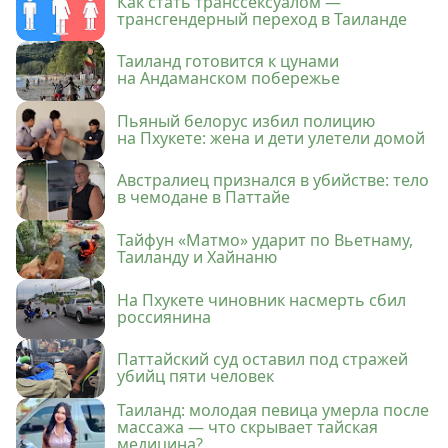
Как стать транссексуалом —
трансгендерный переход в Таиланде
Таиланд готовится к цунами
на Андаманском побережье
Пьяный белорус избил полицию
на Пхукете: жена и дети улетели домой
Австралиец признался в убийстве: тело
в чемодане в Паттайе
Тайфун «Матмо» ударит по Вьетнаму,
Таиланду и Хайнаню
На Пхукете чиновник насмерть сбил
россиянина
Паттайский суд оставил под стражей
убийц пяти человек
Таиланд: молодая певица умерла после
массажа — что скрывает тайская
медицина?