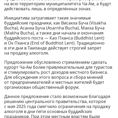
на всю территорию муниципалитета Ча-Ам, а будут
действовать лишь в определённых зонах.
Инициатива затрагивает такие значимые
буддийские праздники, как Висакха Буча (Visakha
Bucha), Асанха Буча (Asarnha Bucha), Макха Буча
(Makha Bucha), а также дни начала и окончания
буддийского поста — Као Пханса (Buddhist Lent)
и Ок Пханса (End of Buddhist Lent). Традиционно
в эти дни в Таиланде действует строгий запрет
на продажу алкоголя.
Предложение обусловлено стремлением сделать
курорт Ча-Ам более привлекательным для туристов
и стимулировать рост доходов местного бизнеса.
Для обсуждения этого вопроса и сбора мнений
от предпринимателей и местных жителей будет
организован общественный форум.
Данное предложение стало возможным благодаря
решению центрального правительства, которое
с мая 2025 года смягчило ограничения на продажу
алкоголя в дни пяти основных буддийских
праздников. При этом местным властям были