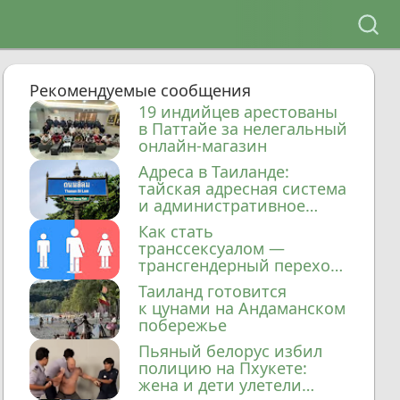
Рекомендуемые сообщения
19 индийцев арестованы
в Паттайе за нелегальный
онлайн-магазин
Адреса в Таиланде:
тайская адресная система
и административное
деление
Как стать
транссексуалом —
трансгендерный переход
в Таиланде
Таиланд готовится
к цунами на Андаманском
побережье
Пьяный белорус избил
полицию на Пхукете:
жена и дети улетели