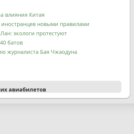
за влияния Китая
ю иностранцев новыми правилами
-Лан: экологи протестуют
40 батов
ию журналиста Бая Чжаодуна
гих авиабилетов