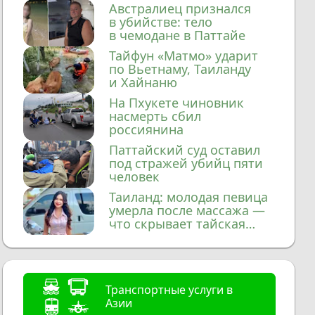
домой
Австралиец признался
в убийстве: тело
в чемодане в Паттайе
Тайфун «Матмо» ударит
по Вьетнаму, Таиланду
и Хайнаню
На Пхукете чиновник
насмерть сбил
россиянина
Паттайский суд оставил
под стражей убийц пяти
человек
Таиланд: молодая певица
умерла после массажа —
что скрывает тайская
медицина?
Транспортные услуги в
Азии