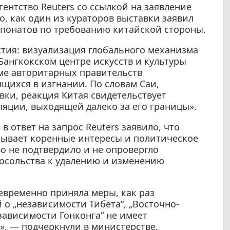
гентство Reuters со ссылкой на заявление
о, как один из кураторов выставки заявил
спонатов по требованию китайской стороны.
стия: визуализация глобального механизма
Бангкокском центре искусств и культуры
еме авторитарных правительств
щихся в изгнании. По словам Саи,
вки, реакция Китая свидетельствует
яции, выходящей далеко за его границы».
 ответ на запрос Reuters заявило, что
рывает коренные интересы и политическое
о не подтвердило и не опровергло
осольства к удалению и изменению
оевременно приняла меры, как раз
о „независимости Тибета“, „Восточно-
зависимости Гонконга“ не имеет
, — подчеркнули в министерстве.