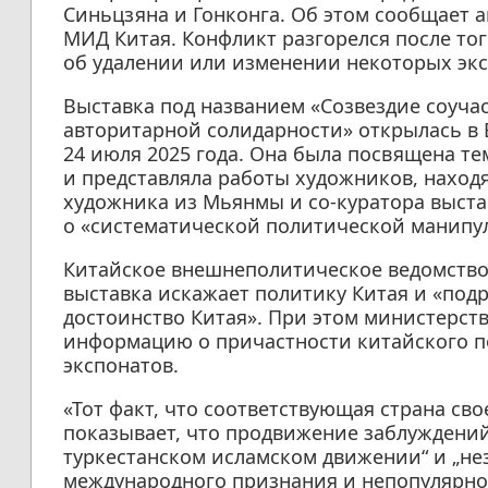
Синьцзяна и Гонконга. Об этом сообщает а
МИД Китая. Конфликт разгорелся после тог
об удалении или изменении некоторых эк
Выставка под названием «Созвездие соуча
авторитарной солидарности» открылась в 
24 июля 2025 года. Она была посвящена т
и представляла работы художников, находя
художника из Мьянмы и со-куратора выста
о «систематической политической манипул
Китайское внешнеполитическое ведомство в
выставка искажает политику Китая и «под
достоинство Китая». При этом министерств
информацию о причастности китайского п
экспонатов.
«Тот факт, что соответствующая страна св
показывает, что продвижение заблуждений 
туркестанском исламском движении“ и „не
международного признания и непопулярно»