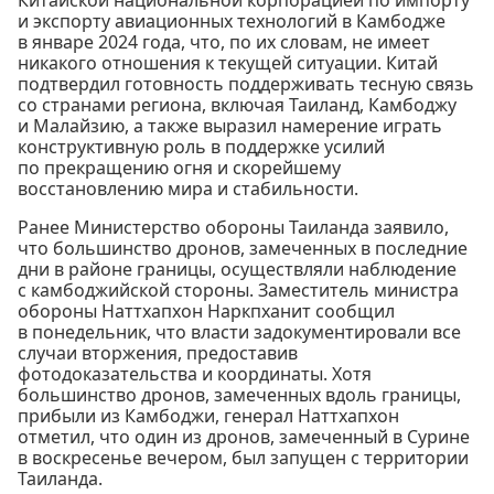
Китайской национальной корпорацией по импорту
и экспорту авиационных технологий в Камбодже
в январе 2024 года, что, по их словам, не имеет
никакого отношения к текущей ситуации. Китай
подтвердил готовность поддерживать тесную связь
со странами региона, включая Таиланд, Камбоджу
и Малайзию, а также выразил намерение играть
конструктивную роль в поддержке усилий
по прекращению огня и скорейшему
восстановлению мира и стабильности.
Ранее Министерство обороны Таиланда заявило,
что большинство дронов, замеченных в последние
дни в районе границы, осуществляли наблюдение
с камбоджийской стороны. Заместитель министра
обороны Наттхапхон Наркпханит сообщил
в понедельник, что власти задокументировали все
случаи вторжения, предоставив
фотодоказательства и координаты. Хотя
большинство дронов, замеченных вдоль границы,
прибыли из Камбоджи, генерал Наттхапхон
отметил, что один из дронов, замеченный в Сурине
в воскресенье вечером, был запущен с территории
Таиланда.