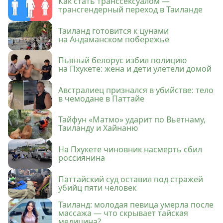
Как стать транссексуалом —
трансгендерный переход в Таиланде
Таиланд готовится к цунами
на Андаманском побережье
Пьяный белорус избил полицию
на Пхукете: жена и дети улетели домой
Австралиец признался в убийстве: тело
в чемодане в Паттайе
Тайфун «Матмо» ударит по Вьетнаму,
Таиланду и Хайнаню
На Пхукете чиновник насмерть сбил
россиянина
Паттайский суд оставил под стражей
убийц пяти человек
Таиланд: молодая певица умерла после
массажа — что скрывает тайская
медицина?