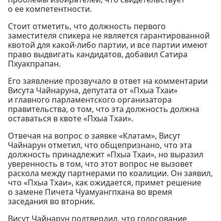
о ее компетентности.
Стоит отметить, что должность первого
заместителя спикера не является гарантированной
квотой для какой-либо партии, и все партии имеют
право выдвигать кандидатов, добавил Сатира
Пхуакпрапан.
Его заявление прозвучало в ответ на комментарии
Висута Чайнаруна, депутата от «Пхыа Тхаи»
и главного парламентского организатора
правительства, о том, что эта должность должна
оставаться в квоте «Пхыа Тхаи».
Отвечая на вопрос о заявке «Клатам», Висут
Чайнарун отметил, что общепризнано, что эта
должность принадлежит «Пхыа Тхаи», но выразил
уверенность в том, что этот вопрос не вызовет
раскола между партнерами по коалиции. Он заявил,
что «Пхыа Тхаи», как ожидается, примет решение
о замене Пичета Чуамуангпхана во время
заседания во вторник.
Висут Чайнарун подтвердил, что голосование