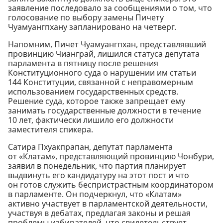
заявление последовало за сообщениями о том, что
голосование по выбору замены Пичету
Чуамуангпхану запланировано на четверг.
Напомним, Пичет Чуамуангпхан, представлявший
провинцию Чианграй, лишился статуса депутата
парламента в пятницу после решения
Конституционного суда о нарушении им статьи
144 Конституции, связанной с неправомерным
использованием государственных средств.
Решение суда, которое также запрещает ему
занимать государственные должности в течение
10 лет, фактически лишило его должности
заместителя спикера.
Сатира Пхуакпрапан, депутат парламента
от «Клатам», представляющий провинцию Чонбури,
заявил в понедельник, что партия планирует
выдвинуть его кандидатуру на этот пост и что
он готов служить беспристрастным координатором
в парламенте. Он подчеркнул, что «Клатам»
активно участвует в парламентской деятельности,
участвуя в дебатах, предлагая законы и решая
проблемы избирателей, что свидетельствует