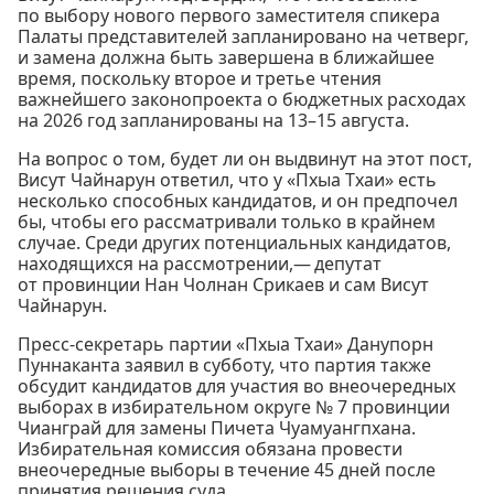
по выбору нового первого заместителя спикера
Палаты представителей запланировано на четверг,
и замена должна быть завершена в ближайшее
время, поскольку второе и третье чтения
важнейшего законопроекта о бюджетных расходах
на 2026 год запланированы на 13–15 августа.
На вопрос о том, будет ли он выдвинут на этот пост,
Висут Чайнарун ответил, что у «Пхыа Тхаи» есть
несколько способных кандидатов, и он предпочел
бы, чтобы его рассматривали только в крайнем
случае. Среди других потенциальных кандидатов,
находящихся на рассмотрении,— депутат
от провинции Нан Чолнан Срикаев и сам Висут
Чайнарун.
Пресс-секретарь партии «Пхыа Тхаи» Данупорн
Пуннаканта заявил в субботу, что партия также
обсудит кандидатов для участия во внеочередных
выборах в избирательном округе № 7 провинции
Чианграй для замены Пичета Чуамуангпхана.
Избирательная комиссия обязана провести
внеочередные выборы в течение 45 дней после
принятия решения суда.