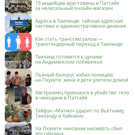
19 индийцев арестованы в Паттайе
за нелегальный онлайн-магазин
Адреса в Таиланде: тайская адресная
система и административное деление
Как стать транссексуалом —
трансгендерный переход в Таиланде
Таиланд готовится к цунами
на Андаманском побережье
Пьяный белорус избил полицию
на Пхукете: жена и дети улетели домой
Австралиец признался в убийстве: тело
в чемодане в Паттайе
Тайфун «Матмо» ударит по Вьетнаму,
Таиланду и Хайнаню
На Пхукете чиновник насмерть сбил
россиянина