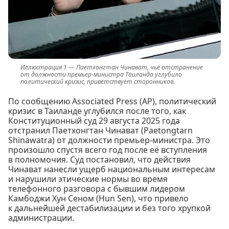
Паетхонгтан Чинават, чьё отстранение
от должности премьер-министра Таиланда углубило
политический кризис, приветствует сторонников.
По сообщению Associated Press (AP), политический
кризис в Таиланде углубился после того, как
Конституционный суд 29 августа 2025 года
отстранил Паетхонгтан Чинават (Paetongtarn
Shinawatra) от должности премьер-министра. Это
произошло спустя всего год после её вступления
в полномочия. Суд постановил, что действия
Чинават нанесли ущерб национальным интересам
и нарушили этические нормы во время
телефонного разговора с бывшим лидером
Камбоджи Хун Сеном (Hun Sen), что привело
к дальнейшей дестабилизации и без того хрупкой
администрации.