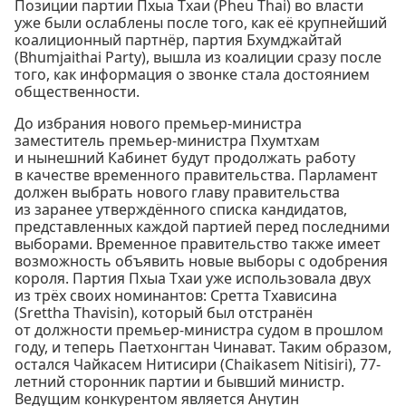
Позиции партии Пхыа Тхаи (Pheu Thai) во власти
уже были ослаблены после того, как её крупнейший
коалиционный партнёр, партия Бхумджайтай
(Bhumjaithai Party), вышла из коалиции сразу после
того, как информация о звонке стала достоянием
общественности.
До избрания нового премьер-министра
заместитель премьер-министра Пхумтхам
и нынешний Кабинет будут продолжать работу
в качестве временного правительства. Парламент
должен выбрать нового главу правительства
из заранее утверждённого списка кандидатов,
представленных каждой партией перед последними
выборами. Временное правительство также имеет
возможность объявить новые выборы с одобрения
короля. Партия Пхыа Тхаи уже использовала двух
из трёх своих номинантов: Сретта Тхависина
(Srettha Thavisin), который был отстранён
от должности премьер-министра судом в прошлом
году, и теперь Паетхонгтан Чинават. Таким образом,
остался Чайкасем Нитисири (Chaikasem Nitisiri), 77-
летний сторонник партии и бывший министр.
Ведущим конкурентом является Анутин