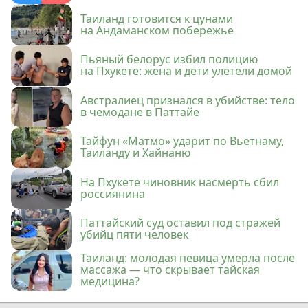
Таиланд готовится к цунами
на Андаманском побережье
Пьяный белорус избил полицию
на Пхукете: жена и дети улетели домой
Австралиец признался в убийстве: тело
в чемодане в Паттайе
Тайфун «Матмо» ударит по Вьетнаму,
Таиланду и Хайнаню
На Пхукете чиновник насмерть сбил
россиянина
Паттайский суд оставил под стражей
убийц пяти человек
Таиланд: молодая певица умерла после
массажа — что скрывает тайская
медицина?