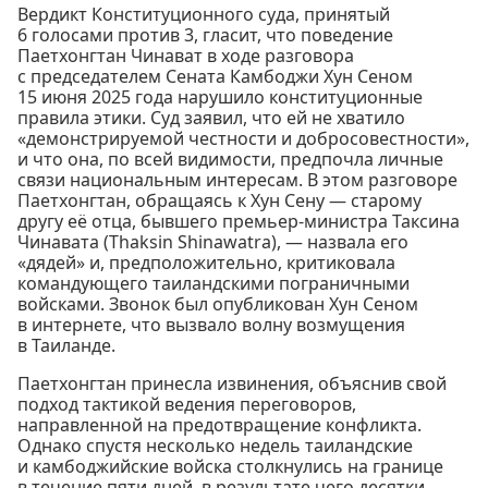
Вердикт Конституционного суда, принятый
6 голосами против 3, гласит, что поведение
Паетхонгтан Чинават в ходе разговора
с председателем Сената Камбоджи Хун Сеном
15 июня 2025 года нарушило конституционные
правила этики. Суд заявил, что ей не хватило
«демонстрируемой честности и добросовестности»,
и что она, по всей видимости, предпочла личные
связи национальным интересам. В этом разговоре
Паетхонгтан, обращаясь к Хун Сену — старому
другу её отца, бывшего премьер-министра Таксина
Чинавата (Thaksin Shinawatra), — назвала его
«дядей» и, предположительно, критиковала
командующего таиландскими пограничными
войсками. Звонок был опубликован Хун Сеном
в интернете, что вызвало волну возмущения
в Таиланде.
Паетхонгтан принесла извинения, объяснив свой
подход тактикой ведения переговоров,
направленной на предотвращение конфликта.
Однако спустя несколько недель таиландские
и камбоджийские войска столкнулись на границе
в течение пяти дней, в результате чего десятки