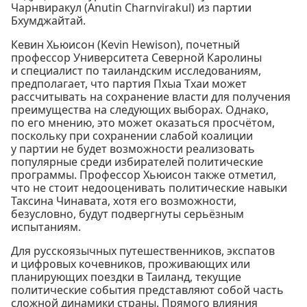
Чарнвиракул (Anutin Charnvirakul) из партии
Бхумджайтай.
Кевин Хьюисон (Kevin Hewison), почетный
профессор Университета Северной Каролины
и специалист по таиландским исследованиям,
предполагает, что партия Пхыа Тхаи может
рассчитывать на сохранение власти для получения
преимущества на следующих выборах. Однако,
по его мнению, это может оказаться просчётом,
поскольку при сохранении слабой коалиции
у партии не будет возможности реализовать
популярные среди избирателей политические
программы. Профессор Хьюисон также отметил,
что не стоит недооценивать политические навыки
Таксина Чинавата, хотя его возможности,
безусловно, будут подвергнуты серьёзным
испытаниям.
Для русскоязычных путешественников, экспатов
и цифровых кочевников, проживающих или
планирующих поездки в Таиланд, текущие
политические события представляют собой часть
сложной динамики страны. Прямого влияния