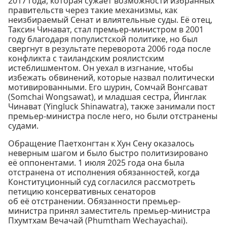
2017 года, которая сужает возможности избранных
правительств через такие механизмы, как
неизбираемый Сенат и влиятельные суды. Её отец,
Таксин Чинават, стал премьер-министром в 2001
году благодаря популистской политике, но был
свергнут в результате переворота 2006 года после
конфликта с таиландским роялистским
истеблишментом. Он уехал в изгнание, чтобы
избежать обвинений, которые назвал политически
мотивированными. Его шурин, Сомчай Вонгсават
(Somchai Wongsawat), и младшая сестра, Йинглак
Чинават (Yingluck Shinawatra), также занимали пост
премьер-министра после него, но были отстранены
судами.
Обращение Паетхонгтан к Хун Сену оказалось
неверным шагом и было быстро политизировано
её оппонентами. 1 июля 2025 года она была
отстранена от исполнения обязанностей, когда
Конституционный суд согласился рассмотреть
петицию консервативных сенаторов
об её отстранении. Обязанности премьер-
министра принял заместитель премьер-министра
Пхумтхам Вечачай (Phumtham Wechayachai).