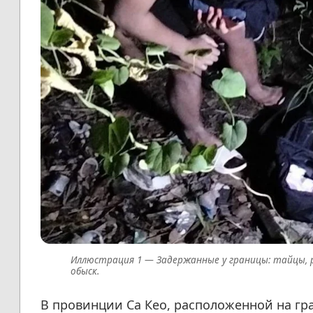
Задержанные у границы: тайцы, 
обыск.
В провинции Са Кео, расположенной на гр