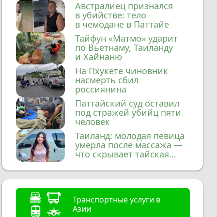
домой
Австралиец признался
в убийстве: тело
в чемодане в Паттайе
Тайфун «Матмо» ударит
по Вьетнаму, Таиланду
и Хайнаню
На Пхукете чиновник
насмерть сбил
россиянина
Паттайский суд оставил
под стражей убийц пяти
человек
Таиланд: молодая певица
умерла после массажа —
что скрывает тайская
медицина?
Транспортные услуги в
Азии