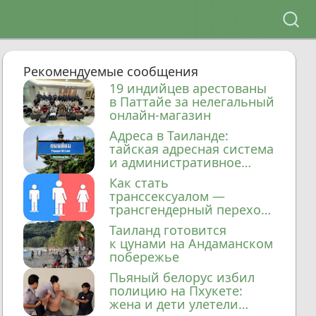
Рекомендуемые сообщения
19 индийцев арестованы
в Паттайе за нелегальный
онлайн-магазин
Адреса в Таиланде:
тайская адресная система
и административное
деление
Как стать
транссексуалом —
трансгендерный переход
в Таиланде
Таиланд готовится
к цунами на Андаманском
побережье
Пьяный белорус избил
полицию на Пхукете:
жена и дети улетели