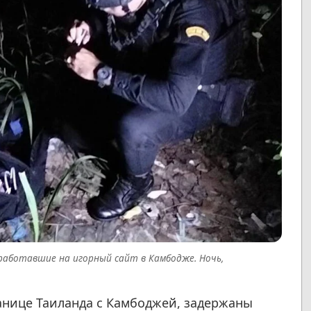
работавшие на игорный сайт в Камбодже. Ночь,
анице Таиланда с Камбоджей, задержаны