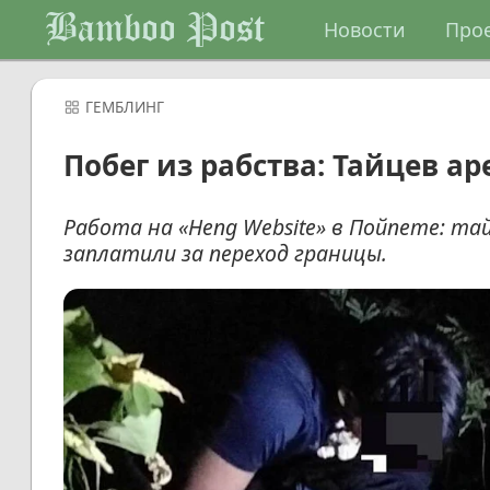
Bamboo Post
Новости
Про
ГЕМБЛИНГ
Побег из рабства: Тайцев а
Работа на «Heng Website» в Пойпете: т
заплатили за переход границы.