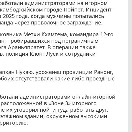
и работали администраторами на игорном
 камбоджийском городе Пойпет. Инцидент
та 2025 года, когда мужчины попытались
анда через проволочное заграждение.
ковника Метхи Кхамтема, командира 12-го
ин, пробиравшихся под пограничным
уга Араньяпратет. В операции также
в, полиция Клонг Луек и сотрудники
апхан Нукаю, уроженец провинции Ранонг,
 обоих отсутствовали какие-либо проездные
аботали администраторами онлайн-игорной
 расположенной в «Зоне 3» игорного
ле их уговорил пойти туда работать друг.
тиэтажном здании, окруженном высокими
ерриторию.