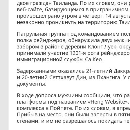
двое граждан Таиланда. По их словам, он
веб-сайте, базирующемся в приграничном
произошел рано утром в четверг, 14 авгус
незаконно проникнуть на территорию Таил
Патрульная группа под командованием пол
полка рейнджеров, обнаружила двух мужч
забором в районе деревни Клонг Луек, окр
принимали участие 1201-я рота рейнджеро
иммиграционной службы Са Кео.
Задержанными оказались 21-летний Даккр
и 20-летний Сеттхавут Дин, из Пхангнга. У
документы.
В ходе допроса мужчины сообщили, что р
платформы под названием «Heng Website»,
комплекса в Пойпете. По их словам, в апре
Прибыв на место, они были заперты в пя
стенами, и им не разрешалось покидать т