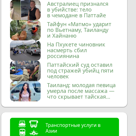
домой
Австралиец признался
в убийстве: тело
в чемодане в Паттайе
Тайфун «Матмо» ударит
по Вьетнаму, Таиланду
и Хайнаню
На Пхукете чиновник
насмерть сбил
россиянина
Паттайский суд оставил
под стражей убийц пяти
человек
Таиланд: молодая певица
умерла после массажа —
что скрывает тайская
медицина?
Транспортные услуги в
Азии