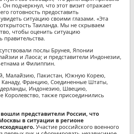
. Он подчеркнул, что этот визит отражает
его готовность предоставить
увидеть ситуацию своими глазами. «Эта
открытость Таиланда. Мы не скрываем
тво, чтобы оценить ситуацию
ь правительства.
сутствовали послы Брунея, Японии
лайзии и Лаоса; и представители Индонезии,
ьетнама и Филиппин.
ай, Малайзию, Пакистан, Южную Корею,
, Канаду, Францию, Соединенные Штаты,
идерланды, Индонезию, Швецию,
е Королевство, также присоединились
 вошли представители России, что
Москвы в ситуации в регионе
исходящего.
Участие российского военного
з первых рук и сформировать независимое