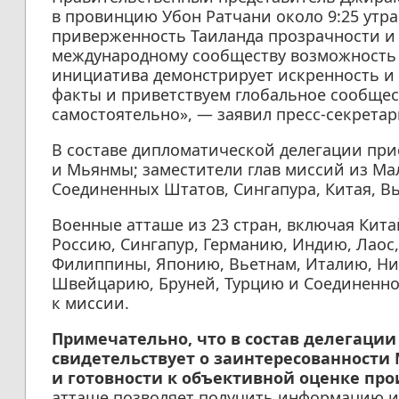
в провинцию Убон Ратчани около 9:25 утра
приверженность Таиланда прозрачности и 
международному сообществу возможность 
инициатива демонстрирует искренность и 
факты и приветствуем глобальное сообщес
самостоятельно», — заявил пресс-секретар
В составе дипломатической делегации при
и Мьянмы; заместители глав миссий из Ма
Соединенных Штатов, Сингапура, Китая, В
Военные атташе из 23 стран, включая Кит
Россию, Сингапур, Германию, Индию, Лаос
Филиппины, Японию, Вьетнам, Италию, Н
Швейцарию, Бруней, Турцию и Соединенно
к миссии.
Примечательно, что в состав делегации
свидетельствует о заинтересованности 
и готовности к объективной оценке про
атташе позволяет получить информацию и