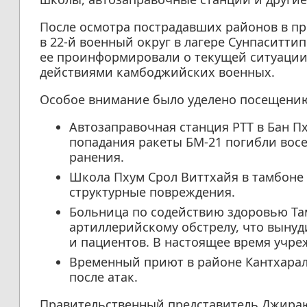
После осмотра пострадавших районов в пр
в 22-й военный округ в лагере Сунпаситтип
ее проинформировали о текущей ситуации
действиями камбоджийских военных.
Особое внимание было уделено посещени
Автозаправочная станция PTT в Бан Пх
попадания ракеты БМ-21 погибли вос
ранения.
Школа Пхум Срол Виттхайя в тамбоне
структурные повреждения.
Больница по содействию здоровью Там
артиллерийскому обстрелу, что выну
и пациентов. В настоящее время учре
Временный приют в районе Кантхара
после атак.
Правительственный представитель Джираю