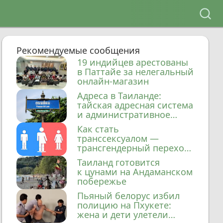
Рекомендуемые сообщения
19 индийцев арестованы
в Паттайе за нелегальный
онлайн-магазин
Адреса в Таиланде:
тайская адресная система
и административное
деление
Как стать
транссексуалом —
трансгендерный переход
в Таиланде
Таиланд готовится
к цунами на Андаманском
побережье
Пьяный белорус избил
полицию на Пхукете:
жена и дети улетели