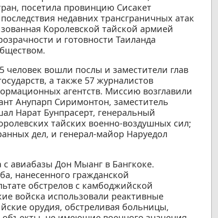
тран, посетила провинцию Сисакет
 последствия недавних трансграничных атак
изованная Королевской тайской армией
розрачности и готовности Таиланда
обществом.
5 человек вошли послы и заместители глав
государств, а также 57 журналистов
ормационных агентств. Миссию возглавили
ант Анупарп Сиримонтон, заместитель
ал Нарат Бунпрасерт, генеральный
оролевских тайских военно-воздушных сил;
ранных дел, и генерал-майор Наруедол
 с авиабазы Дон Мыанг в Бангкоке.
ба, нанесенного гражданской
льтате обстрелов с камбоджийской
кие войска использовали реактивные
ийские орудия, обстреливая больницы,
 объекты, не имеющие военного значения.