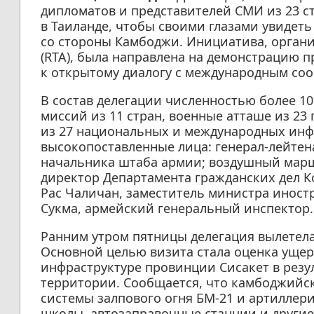
дипломатов и представителей СМИ из 23 с
в Таиланде, чтобы своими глазами увидеть
со стороны Камбоджи. Инициатива, орган
(RTA), была направлена на демонстрацию п
к открытому диалогу с международным со
В состав делегации численностью более 10
миссий из 11 стран, военные атташе из 23 
из 27 национальных и международных инф
высокопоставленные лица: генерал-лейтен
начальника штаба армии; воздушный марш
директор Департамента гражданских дел К
Рас Чаличан, заместитель министра иност
Сукма, армейский генеральный инспектор.
Ранним утром пятницы делегация вылетела
Основной целью визита стала оценка ущер
инфраструктуре провинции Сисакет в резу
территории. Сообщается, что камбоджийс
системы залпового огня БМ-21 и артиллер
школы, автозаправочные станции и другие