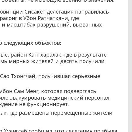
овинции Сисакет делегация направилась
расонг в Убон Ратчатхани, где
 и масштабах разрушений, вызванных
ю следующих объектов:
ые, район Кантхаралак, где в результате
емь мирных жителей и десять получили
 Сао Тхонгчай, получившая серьезные
бон Сам Менг, которая подверглась
дило эвакуировать медицинский персонал
ждение не функционирует.
лак, где размещены перемещенные жители
 Хуангсаб сообщил, что делегация прибыла