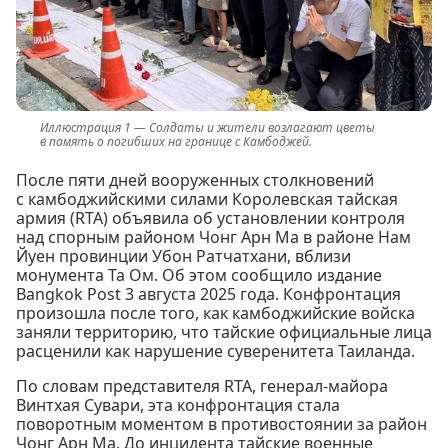
Солдаты и жители возлагают цветы
в память о погибших на границе с Камбоджей.
После пяти дней вооруженных столкновений
с камбоджийскими силами Королевская тайская
армия (RTA) объявила об установлении контроля
над спорным районом Чонг Арн Ма в районе Нам
Йуен провинции Убон Ратчатхани, вблизи
монумента Та Ом. Об этом сообщило издание
Bangkok Post 3 августа 2025 года. Конфронтация
произошла после того, как камбоджийские войска
заняли территорию, что тайские официальные лица
расценили как нарушение суверенитета Таиланда.
По словам представителя RTA, генерал-майора
Винтхая Сувари, эта конфронтация стала
поворотным моментом в противостоянии за район
Чонг Арн Ма. До инцидента тайские военные