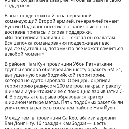
поддержку.
В знак поддержки войск на передовой,
командующий Второй армией, генерал-лейтенант
Бунсин Падкланг посетил пограничные посты,
доставив припасы и слова поддержки.
«Вы поступили правильно,— сказал он солдатам. —
Вся цепочка командования поддерживает вас.
Будьте бдительны, потому что все может случиться
в любой момент».
В районе Нам Кун провинции Убон Ратчатхани
группы саперов обезвредили шестую ракету БМ-21,
выпущенную с камбоджийской территории,
которая не сдетонировала. Офицеры оцепили
территорию радиусом 200 метров, накрыли ракету
шинами и уничтожили ее с помощью взрывчатки C-
4. В результате взрыва образовался кратер
шириной четыре метра. Пять подобных ракет были
уничтожены ранее в соседнем районе Нам Йуен.
Между тем, в провинции Са Кео, вблизи деревни
Бан Донг Нгу, 16 граждан Камбоджи — шесть
мужчин, шесть женщин и четверо детей — были