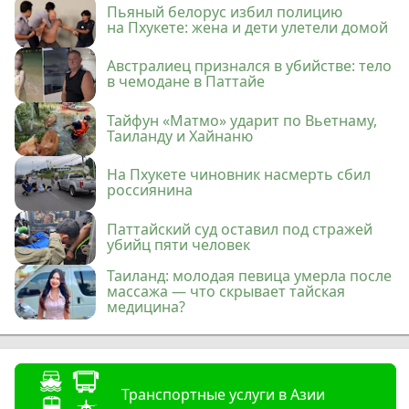
Пьяный белорус избил полицию
на Пхукете: жена и дети улетели домой
Австралиец признался в убийстве: тело
в чемодане в Паттайе
Тайфун «Матмо» ударит по Вьетнаму,
Таиланду и Хайнаню
На Пхукете чиновник насмерть сбил
россиянина
Паттайский суд оставил под стражей
убийц пяти человек
Таиланд: молодая певица умерла после
массажа — что скрывает тайская
медицина?
Транспортные услуги в Азии