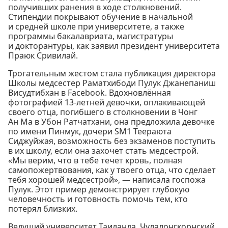
получивших ранения в ходе столкновений.
Стипендии покрывают обучение в начальной
и средней школе при университете, а также
программы бакалавриата, магистратуры
и докторантуры, как заявил президент университета
Праюк Сривилай.
Трогательным жестом стала публикация директора
Школы медсестер Раматхибоди Пулук Джанепаниш
Висудтибхан в Facebook. Вдохновлённая
фотографией 13-летней девочки, оплакивающей
своего отца, погибшего в столкновении в Чонг
Ан Ма в Убон Ратчатхани, она предложила девочке
по имени Пинмук, дочери SM1 Теераюта
Сиджуйжая, возможность без экзаменов поступить
в их школу, если она захочет стать медсестрой.
«Мы верим, что в тебе течет кровь, полная
самопожертвования, как у твоего отца, что сделает
тебя хорошей медсестрой», — написала госпожа
Пулук. Этот пример демонстрирует глубокую
человечность и готовность помочь тем, кто
потерял близких.
Ведущий университет Таиланда, Чулалонгкорнский