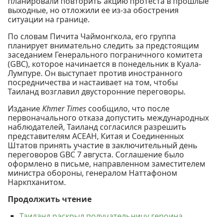
планировали повторить акцию протеста в прошлые
выходные, но отложили ее из-за обострения
ситуации на границе.
По словам Пичита Чаймонгкола, его группа
планирует внимательно следить за предстоящим
заседанием Генерального пограничного комитета
(GBC), которое начинается в понедельник в Куала-
Лумпуре. Он выступает против иностранного
посредничества и настаивает на том, чтобы
Таиланд возглавил двусторонние переговоры.
Издание
Khmer Times
сообщило, что после
первоначального отказа допустить международных
наблюдателей, Таиланд согласился разрешить
представителям АСЕАН, Китая и Соединенных
Штатов принять участие в заключительный день
переговоров GBC 7 августа. Соглашение было
оформлено в письме, направленном заместителем
министра обороны, генералом Наттафоном
Наркпханитом.
Продолжить чтение
Таиланд раскрыл получательницу героина