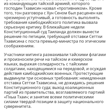
из командующих тайской армией, которого
господин Тхависин назвал «противником». Кроме
того, тон разговора с Хун Сеном был расценен как
чрезмерно уступчивый, а готовность выполнять
требования камбоджийского политика вызвала
серьезную критику. В ближайшие недели
Конституционный суд Таиланда должен вынести
решение по петиции, требующей отставки Сеттхи
Тхависина с поста премьер-министра по этическим
соображениям.
Участники митинга размахивали тайскими флагами
и произносили речи на тайском и кхмерском
языках, выражая солидарность с тайскими
солдатами, находящимися на передовой, и осуждая
действия камбоджийских военных. Протестующие
выдвинули три основных требования: немедленная
отставка Сеттхи Тхависина, не дожидаясь решения
Конституционного суда; выход коалиционных
партий из правительства, возглавляемого партией
«Пхыа Тхаи»; и занятие всеми политическими
силами твердой позиции в защиту национального
суверенитета.