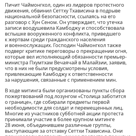
Пичит Чаймонгкол, один из лидеров протестного
движения, обвинил Сеттху Тхависина в подрыве
национальной безопасности, ссылаясь на его
разговор с Хун Сеном. Он утверждает, что утечка
записи воодушевила Камбоджу и способствовала
вспышке вооруженного конфликта, приведшего
к жертвам среди гражданского населения
и военнослужащих. Господин Чаймонгкол также
подверг критике переговоры о прекращении огня,
которые вел исполняющий обязанности премьер-
министра Пхумтхам Вечаячай в Малайзии, заявив,
что в них не были предусмотрены условия,
привлекающие Камбоджу к ответственности
за нарушения, связанные с применением мин.
В ходе митинга были организованы пункты сбора
пожертвований под лозунгом «Столица заботится
о границе», где собирали предметы первой
необходимости для солдат и перемещенных лиц.
Многие из участников субботней акции протеста
принимали участие в более крупном митинге
28 июня, объединившем различные группы,
выступающие за отставку Сеттхи Тхависина. Они