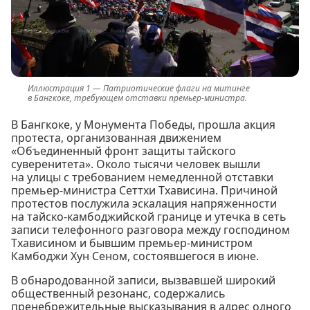
Патриотические флаги на митинге
в Бангкоке, требующем отставки премьер-министра.
В Бангкоке, у Монумента Победы, прошла акция
протеста, организованная движением
«Объединенный фронт защиты тайского
суверенитета». Около тысячи человек вышли
на улицы с требованием немедленной отставки
премьер-министра Сеттхи Тхависина. Причиной
протестов послужила эскалация напряженности
на тайско-камбоджийской границе и утечка в сеть
записи телефонного разговора между господином
Тхависином и бывшим премьер-министром
Камбоджи Хун Сеном, состоявшегося в июне.
В обнародованной записи, вызвавшей широкий
общественный резонанс, содержались
пренебрежительные высказывания в адрес одного