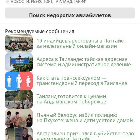
НОВОСТИ
,
РЕЭКСПОРТ
,
ТАИЛАНД
,
ТАРИФ
Поиск недорогих авиабилетов
Рекомендуемые сообщения
19 индийцев арестованы в Паттайе
за нелегальный онлайн-магазин
Адреса в Таиланде: тайская адресная
система и административное деление
Как стать транссексуалом —
трансгендерный переход в Таиланде
Таиланд готовится к цунами
на Андаманском побережье
Пьяный белорус избил полицию
на Пхукете: жена и дети улетели домой
Австралиец признался в убийстве: тело
в чемодане в Паттайе