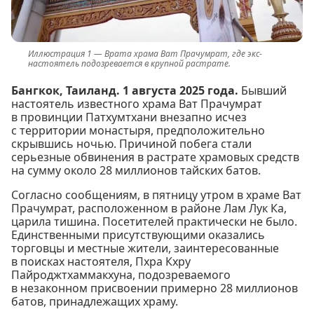
Врата храма Ват Прачумрат, где экс-
настоятель подозревается в крупной растрате.
Бангкок, Таиланд. 1 августа 2025 года.
Бывший
настоятель известного храма Ват Прачумрат
в провинции Патхумтхани внезапно исчез
с территории монастыря, предположительно
скрывшись ночью. Причиной побега стали
серьезные обвинения в растрате храмовых средств
на сумму около 28 миллионов тайских батов.
Согласно сообщениям, в пятницу утром в храме Ват
Прачумрат, расположенном в районе Лам Лук Ка,
царила тишина. Посетителей практически не было.
Единственными присутствующими оказались
торговцы и местные жители, заинтересованные
в поисках настоятеля, Пхра Кхру
Пайроджтхаммакхуна, подозреваемого
в незаконном присвоении примерно 28 миллионов
батов, принадлежащих храму.