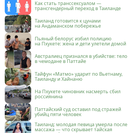
Как стать транссексуалом —
трансгендерный переход в Таиланде
Таиланд готовится к цунами
на Андаманском побережье
Пьяный белорус избил полицию
на Пхукете: жена и дети улетели домой
Австралиец признался в убийстве: тело
в чемодане в Паттайе
Тайфун «Матмо» ударит по Вьетнаму,
Таиланду и Хайнаню
На Пхукете чиновник насмерть сбил
россиянина
Паттайский суд оставил под стражей
убийц пяти человек
Таиланд: молодая певица умерла после
массажа — что скрывает тайская