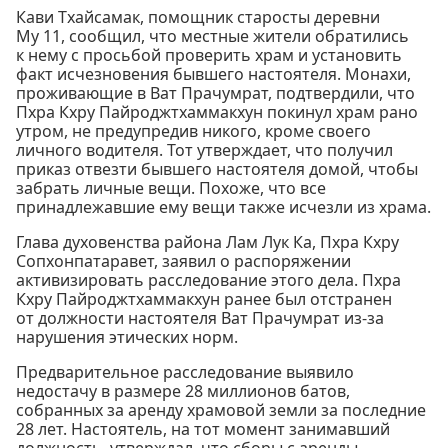
Кави Тхайсамак, помощник старосты деревни
Му 11, сообщил, что местные жители обратились
к нему с просьбой проверить храм и установить
факт исчезновения бывшего настоятеля. Монахи,
проживающие в Ват Прачумрат, подтвердили, что
Пхра Кхру Пайроджтхаммакхун покинул храм рано
утром, не предупредив никого, кроме своего
личного водителя. Тот утверждает, что получил
приказ отвезти бывшего настоятеля домой, чтобы
забрать личные вещи. Похоже, что все
принадлежавшие ему вещи также исчезли из храма.
Глава духовенства района Лам Лук Ка, Пхра Кхру
Сопхонпатаравет, заявил о распоряжении
активизировать расследование этого дела. Пхра
Кхру Пайроджтхаммакхун ранее был отстранен
от должности настоятеля Ват Прачумрат из-за
нарушения этических норм.
Предварительное расследование выявило
недостачу в размере 28 миллионов батов,
собранных за аренду храмовой земли за последние
28 лет. Настоятель, на тот момент занимавший
должность, утверждал, что сборы с аренды