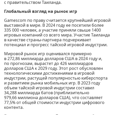
с правительством Таиланда.
Глобальный взгляд на рынок игр
Gamescom по праву считается крупнейшей игровой
выставкой в мире. В 2024 году ее посетили более
335 000 человек, а участие приняли свыше 1400
игровых компаний со всего мира. Участие Таиланда
в качестве страны-партнера подчеркивает
потенциал и прогресс тайской игровой индустрии.
Мировой рынок игр оценивался примерно
в 272,86 миллиарда долларов США в 2024 году и,
по прогнозам, вырастет до 426 миллиардов
долларов США к 2029 году. Этот рост обусловлен
технологическими достижениями в игровой
индустрии, растущей популярностью киберспорта
и развитием рынка мобильных игр. В 2023 году
объем тайской игровой индустрии составил
34,288 миллиарда батов (приблизительно
979,66 миллиона долларов США), что составляет
77,5% от общей стоимости индустрии цифрового
контента.