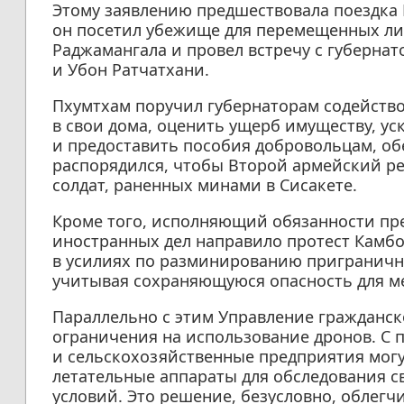
Этому заявлению предшествовала поездка 
он посетил убежище для перемещенных ли
Раджамангала и провел встречу с губерна
и Убон Ратчатхани.
Пхумтхам поручил губернаторам содейст
в свои дома, оценить ущерб имуществу, у
и предоставить пособия добровольцам, о
распорядился, чтобы Второй армейский ре
солдат, раненных минами в Сисакете.
Кроме того, исполняющий обязанности пр
иностранных дел направило протест Камбо
в усилиях по разминированию приграничн
учитывая сохраняющуюся опасность для ме
Параллельно с этим Управление гражданс
ограничения на использование дронов. С
и сельскохозяйственные предприятия могу
летательные аппараты для обследования с
условий. Это решение, безусловно, облег