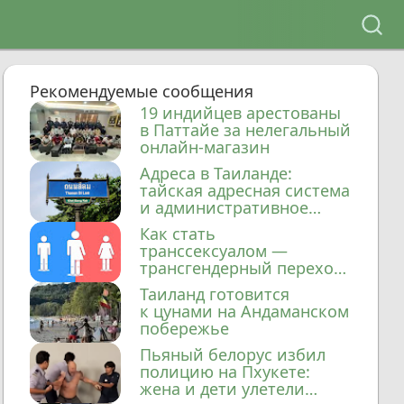
Рекомендуемые сообщения
19 индийцев арестованы
в Паттайе за нелегальный
онлайн-магазин
Адреса в Таиланде:
тайская адресная система
и административное
деление
Как стать
транссексуалом —
трансгендерный переход
в Таиланде
Таиланд готовится
к цунами на Андаманском
побережье
Пьяный белорус избил
полицию на Пхукете:
жена и дети улетели