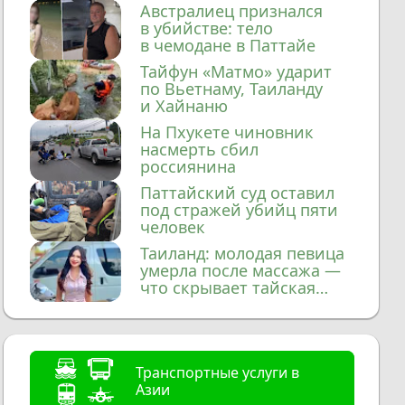
домой
Австралиец признался
в убийстве: тело
в чемодане в Паттайе
Тайфун «Матмо» ударит
по Вьетнаму, Таиланду
и Хайнаню
На Пхукете чиновник
насмерть сбил
россиянина
Паттайский суд оставил
под стражей убийц пяти
человек
Таиланд: молодая певица
умерла после массажа —
что скрывает тайская
медицина?
Транспортные услуги в
Азии