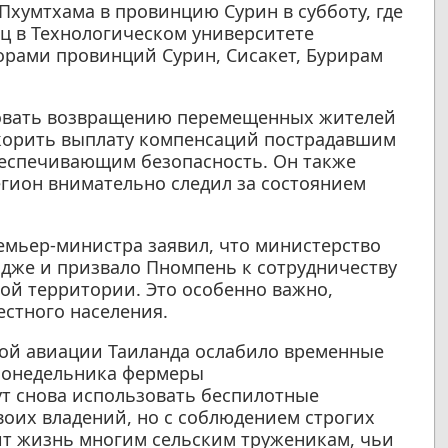
Пхумтхама в провинцию Сурин в субботу, где
ц в Технологическом университете
торами провинций Сурин, Сисакет, Бурирам
вовать возвращению перемещенных жителей
скорить выплату компенсаций пострадавшим
беспечивающим безопасность. Он также
гион внимательно следил за состоянием
емьер-министра заявил, что министерство
дже и призвало Пномпень к сотрудничеству
ой территории. Это особенно важно,
стного населения.
кой авиации Таиланда ослабило временные
 понедельника фермеры
т снова использовать беспилотные
воих владений, но с соблюдением строгих
чит жизнь многим сельским труженикам, чьи