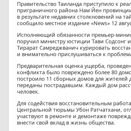
Правительство Таиланда приступило к ре
приграничного района Нам Йен провинции
в результате недавних столкновений на т
сообщило местное издание «News» 12 авгус
Исполняющий обязанности премьер-минис
поручил министру юстиции Тави Содсонг и
Тирарат Самреджванич курировать восста
и внимательно прислушиваться к проблем
Предварительная оценка ущерба, проведенн
конфликта было повреждено более 80 домо
построило 11 сборных домов для жителей 
переданы пострадавшим. Каждый дом рассч
человек.
Для содействия восстановительным работ
Центральной тюрьмы Убон Ратчатхани, о
участвуют в ремонте и демонтаже поврежд
внести свой вклад в жизнь общества.